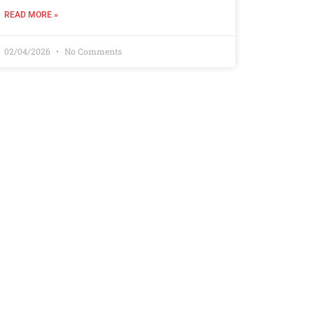
READ MORE »
02/04/2026
No Comments