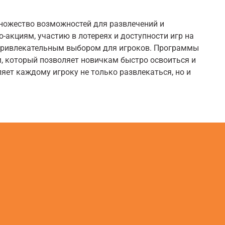
ножество возможностей для развлечений и
акциям, участию в лотереях и доступности игр на
 привлекательным выбором для игроков. Программы
, который позволяет новичкам быстро освоиться и
ляет каждому игроку не только развлекаться, но и