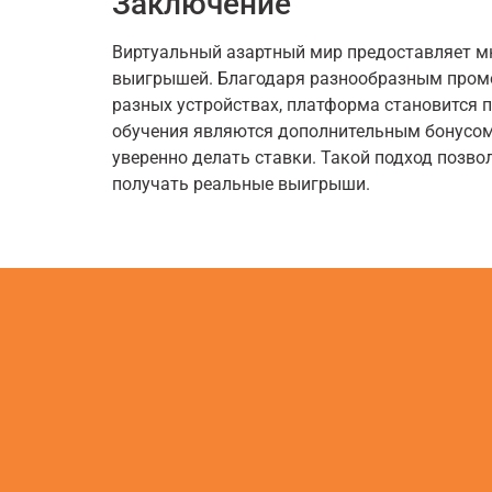
Заключение
Виртуальный азартный мир предоставляет м
выигрышей. Благодаря разнообразным промо-
разных устройствах, платформа становится
обучения являются дополнительным бонусом
уверенно делать ставки. Такой подход позво
получать реальные выигрыши.