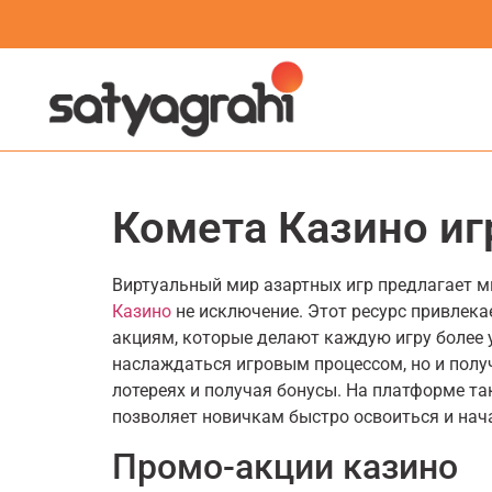
Комета Казино иг
Виртуальный мир азартных игр предлагает м
Казино
не исключение. Этот ресурс привлек
акциям, которые делают каждую игру более 
наслаждаться игровым процессом, но и полу
лотереях и получая бонусы. На платформе т
позволяет новичкам быстро освоиться и нач
Промо-акции казино