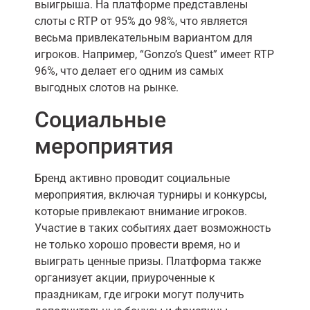
выигрыша. На платформе представлены
слоты с RTP от 95% до 98%, что является
весьма привлекательным вариантом для
игроков. Например, “Gonzo’s Quest” имеет RTP
96%, что делает его одним из самых
выгодных слотов на рынке.
Социальные
мероприятия
Бренд активно проводит социальные
мероприятия, включая турниры и конкурсы,
которые привлекают внимание игроков.
Участие в таких событиях дает возможность
не только хорошо провести время, но и
выиграть ценные призы. Платформа также
организует акции, приуроченные к
праздникам, где игроки могут получить