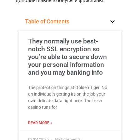
дополнительные бонусы и фриспины.
Table of Contents
They normally use best-
notch SSL encryption so
you’re able to secure down
your personal information
and you may banking info
The protection things at Golden Tiger. No
an individual’s getting its on the job your
own delicate data right here. The fresh
casino runs for
READ MORE »
02/04/2026
No Comments