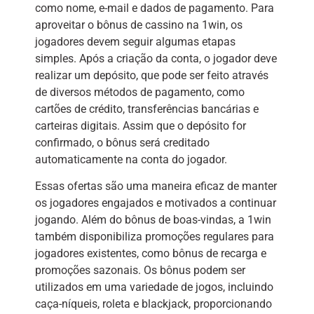
como nome, e-mail e dados de pagamento. Para
aproveitar o bônus de cassino na 1win, os
jogadores devem seguir algumas etapas
simples. Após a criação da conta, o jogador deve
realizar um depósito, que pode ser feito através
de diversos métodos de pagamento, como
cartões de crédito, transferências bancárias e
carteiras digitais. Assim que o depósito for
confirmado, o bônus será creditado
automaticamente na conta do jogador.
Essas ofertas são uma maneira eficaz de manter
os jogadores engajados e motivados a continuar
jogando. Além do bônus de boas-vindas, a 1win
também disponibiliza promoções regulares para
jogadores existentes, como bônus de recarga e
promoções sazonais. Os bônus podem ser
utilizados em uma variedade de jogos, incluindo
caça-níqueis, roleta e blackjack, proporcionando