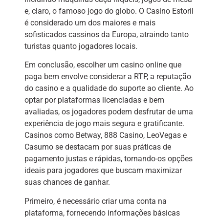
e, claro, o famoso jogo do globo. O Casino Estoril
é considerado um dos maiores e mais
sofisticados cassinos da Europa, atraindo tanto
turistas quanto jogadores locais.
Em conclusão, escolher um casino online que
paga bem envolve considerar a RTP, a reputação
do casino e a qualidade do suporte ao cliente. Ao
optar por plataformas licenciadas e bem
avaliadas, os jogadores podem desfrutar de uma
experiência de jogo mais segura e gratificante.
Casinos como Betway, 888 Casino, LeoVegas e
Casumo se destacam por suas práticas de
pagamento justas e rápidas, tornando-os opções
ideais para jogadores que buscam maximizar
suas chances de ganhar.
Primeiro, é necessário criar uma conta na
plataforma, fornecendo informações básicas