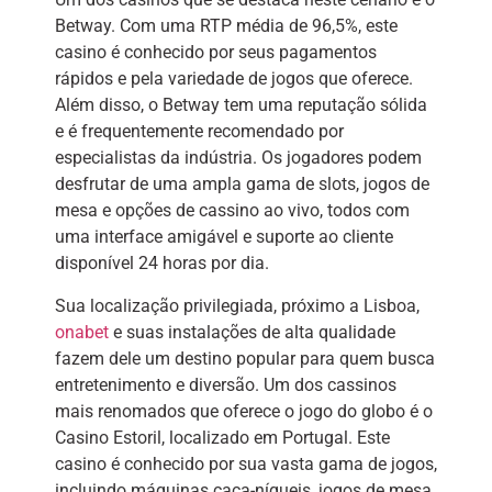
Betway. Com uma RTP média de 96,5%, este
casino é conhecido por seus pagamentos
rápidos e pela variedade de jogos que oferece.
Além disso, o Betway tem uma reputação sólida
e é frequentemente recomendado por
especialistas da indústria. Os jogadores podem
desfrutar de uma ampla gama de slots, jogos de
mesa e opções de cassino ao vivo, todos com
uma interface amigável e suporte ao cliente
disponível 24 horas por dia.
Sua localização privilegiada, próximo a Lisboa,
onabet
e suas instalações de alta qualidade
fazem dele um destino popular para quem busca
entretenimento e diversão. Um dos cassinos
mais renomados que oferece o jogo do globo é o
Casino Estoril, localizado em Portugal. Este
casino é conhecido por sua vasta gama de jogos,
incluindo máquinas caça-níqueis, jogos de mesa