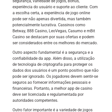
segurança, variedade de jogos, bônus,
experiência do usuário e suporte ao cliente. Com
a escolha certa, a experiência de jogo online
pode ser não apenas divertida, mas também
potencialmente lucrativa. Cassinos como
Betway, 888 Casino, LeoVegas, Casumo e mBit
Casino se destacam por suas ofertas e podem
ser considerados entre os melhores do mercado.
Outro aspecto fundamental é a segurança e a
confiabilidade da app. Além disso, a utilização
de tecnologia de criptografia para proteger os
dados dos usuários é um ponto positivo que não
pode ser ignorado. Os jogadores devem sentir-se
seguros ao fornecer informações pessoais e
financeiras. Portanto, a melhor app de casino
deve ser licenciada e regulamentada por
autoridades competentes.
Outro fator importante é a variedade de jogos