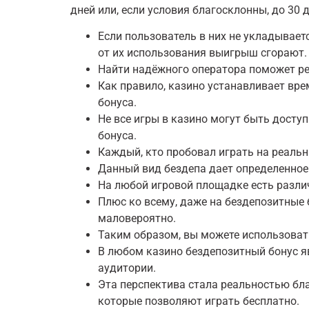
дней или, если условия благосклонны, до 30 д
Если пользователь в них не укладывает
от их использования выигрыш сгорают.
Найти надёжного оператора поможет р
Как правило, казино устанавливает вре
бонуса.
Не все игры в казино могут быть досту
бонуса.
Каждый, кто пробовал играть на реальн
Данный вид бездепа дает определенное
На любой игровой площадке есть разл
Плюс ко всему, даже на бездепозитные 
маловероятно.
Таким образом, вы можете использовать
В любом казино бездепозитный бонус 
аудитории.
Эта перспектива стала реальностью бл
которые позволяют играть бесплатно.