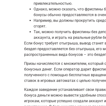
привлекательностью.
Однако, можно сказать, что фриспины б
бонусы обычно предоставляются в очень
Например, вы должны прокрутить средс
сгорят.
Так, можно получить фриспины без депо
аккаунта, и играть на реальные рубли б
Если бонус требует отыгрыша, вывод станет
бездеп предоставляется без отыгрыша, его м
распространенных вида бонусов – это безде
Призы начисляются с множителем, который о
бонусных денег. Если оператор дарит фрисп
полученного с помощью бесплатных вращени
ставок в игровых автоматах с целью получе
Каждое заведение устанавливает свои прави
бонуса деньги можно вывести удобным спос
игрокам, которые успешно создали аккаунт 