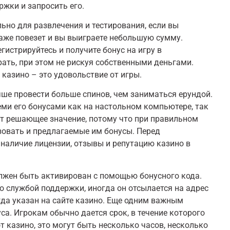
ржки и запросить его.
ьно для развлечения и тестирования, если вы
даже повезет и вы выиграете небольшую сумму.
гистрируйтесь и получите бонус на игру в
ать, при этом не рискуя собственными деньгами.
 казино – это удовольствие от игры.
учше провести больше спинов, чем заниматься ерундой.
еми его бонусами как на настольном компьютере, так
ет решающее значение, потому что при правильном
зовать и предлагаемые им бонусы. Перед
 наличие лицензии, отзывы и репутацию казино в
лжен быть активирован с помощью бонусного кода.
о службой поддержки, иногда он отсылается на адрес
гда указан на сайте казино. Еще одним важным
са. Игрокам обычно дается срок, в течение которого
т казино, это могут быть несколько часов, несколько