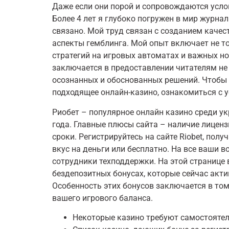
Даже если они порой и сопровождаются усл
Более 4 лет я глубоко погружен в мир журнал
связано. Мой труд связан с созданием каче
аспекты гемблинга. Мой опыт включает не тол
стратегий на игровых автоматах и важных но
заключается в предоставлении читателям не
осознанных и обоснованных решений. Чтобы 
подходящее онлайн-казино, ознакомиться с 
Риобет – популярное онлайн казино среди ук
года. Главные плюсы сайта – наличие лицен
сроки. Регистрируйтесь на сайте Riobet, полу
вкус на деньги или бесплатно. На все ваши 
сотрудники техподдержки. На этой страниц
бездепозитных бонусах, которые сейчас ак
Особенность этих бонусов заключается в том
вашего игрового баланса.
Некоторые казино требуют самостоятел