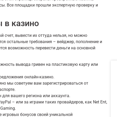
сы. Все площадки прошли экспертную проверку и
 в казино
 счет, вывести их оттуда нельзя, но можно
ся остальные требования – вейджер, пополнение и
ется возможность перевести деньги на основной
жность вывода гривен на пластиковую карту или
редложения онлайн-казино.
ино мы советуем вам зарегистрироваться от
аспорте.
 для вашего региона или аккаунта.
PayPal – или за играми таких провайдеров, как Net Ent,
n Gaming.
е игровых бонусов своей уникальной