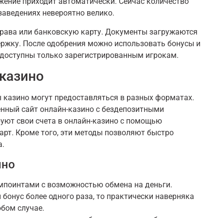
жение приходит автоматически. Сейчас количество
заведениях невероятно велико.
права или банковскую карту. Документы загружаются
ержку. После одобрения можно использовать бонусы и
доступны только зарегистрированным игрокам.
казино
ы казино могут предоставляться в разных форматах.
нный сайт онлайн-казино с бездепозитными
руют свои счета в онлайн-казино с помощью
арт. Кроме того, эти методы позволяют быстро
а.
ино
мпоинтами с возможностью обмена на деньги.
 бонус более одного раза, то практически наверняка
юбом случае.