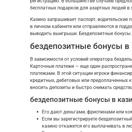
регистрацию. В большинстве случаев предло
бесплатных подарков для азартных людей в 
Казино запрашивает паспорт, водительские 
в личном кабинете или отправляются в подд
выводить выигрыши. Бездепозитные бонусы 
бездепозитные бонусы в 
В зависимости от условий оператора бездеп
Карточные платежи — еще один распростране
платежами. В этой ситуации игроки финанси
кредитных, дебетовых или предоплаченных к
вносить депозиты и быстро снимать средств
бездепозитные бонусы в каз
Его дают деньгами, фриспинами или ко
Если вы зарегистрируете бездепозитный
казино откажется его выплачивать в л