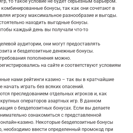
гр, то такое условие не будет серьезным барьером.
комбинированные бонусы, так как они сочетают в
авляя игроку максимальное разнообразие и выгоды.
стоятельно находить выгодные бонусы.
чтобы каждый день вы получали что-то
целевой аудитории, они могут предоставлять
озита и бездепозитные денежные бонусы.
 требования пополнения можно.
регистрировались на сайте и соответствуют условиям
нные нами рейтинги казино – так вы в кратчайшие
е начать играть без всяких опасений.
тся преследованием отдельных игроков и, как
 крупных операторов азартных игр. В данном
ация о бездепозитных бонусах. Если вы делаете
 внимательно ознакомиться с представленной
 онлайн-казино. Некоторые бездепозитные бонусы
р, необходимо ввести определенный промокод при