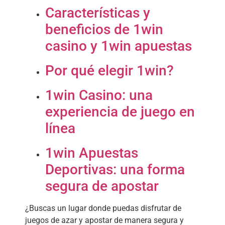
Características y
beneficios de 1win
casino y 1win apuestas
Por qué elegir 1win?
1win Casino: una
experiencia de juego en
línea
1win Apuestas
Deportivas: una forma
segura de apostar
¿Buscas un lugar donde puedas disfrutar de
juegos de azar y apostar de manera segura y