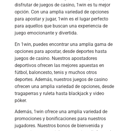
disfrutar de juegos de casino, 1win es tu mejor
opción. Con una amplia variedad de opciones
para apostar y jugar, 1win es el lugar perfecto
para aquellos que buscan una experiencia de
juego emocionante y divertida.
En 1win, puedes encontrar una amplia gama de
opciones para apostar, desde deportes hasta
juegos de casino. Nuestros apostadores
deportivos ofrecen las mejores apuestas en
fútbol, baloncesto, tenis y muchos otros
deportes. Además, nuestros juegos de casino
ofrecen una amplia variedad de opciones, desde
tragaperras y ruleta hasta blackjack y video
póker.
Además, 1win ofrece una amplia variedad de
promociones y bonificaciones para nuestros
jugadores. Nuestros bonos de bienvenida y