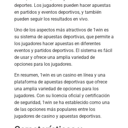
deportes. Los jugadores pueden hacer apuestas
en partidos y eventos deportivos, y también
pueden seguir los resultados en vivo.
Uno de los aspectos más atractivos de 1win es
su sistema de apuestas deportivas, que permite a
los jugadores hacer apuestas en diferentes
eventos y partidos deportivos. El sistema es fácil
de usar y ofrece una amplia variedad de
opciones para los jugadores.
En resumen, 1win es un casino en línea y una
plataforma de apuestas deportivas que ofrece
una amplia variedad de opciones para los
jugadores. Con su licencia oficial y certificación
de seguridad, 1win se ha establecido como una
de las opciones más populares entre los
jugadores de casino y apuestas deportivas.