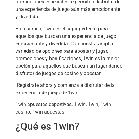
promociones especiales te permiten disfrutar de
una experiencia de juego aún más emocionante
y divertida.
En resumen, 1win es el lugar perfecto para
aquellos que buscan una experiencia de juego
emocionante y divertida. Con nuestra amplia
variedad de opciones para apostar y jugar,
promociones y bonificaciones, 1win es la mejor
opción para aquellos que buscan un lugar donde
disfrutar de juegos de casino y apostar.
¡Regístrate ahora y comienza a disfrutar de la
experiencia de juego de 1win!
1win apuestas deportivas, 1 win, 1win, 1win
casino, 1win apuestas
¿Qué es 1win?