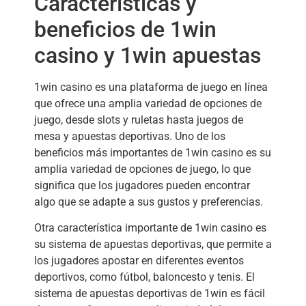
Características y
beneficios de 1win
casino y 1win apuestas
1win casino es una plataforma de juego en línea
que ofrece una amplia variedad de opciones de
juego, desde slots y ruletas hasta juegos de
mesa y apuestas deportivas. Uno de los
beneficios más importantes de 1win casino es su
amplia variedad de opciones de juego, lo que
significa que los jugadores pueden encontrar
algo que se adapte a sus gustos y preferencias.
Otra característica importante de 1win casino es
su sistema de apuestas deportivas, que permite a
los jugadores apostar en diferentes eventos
deportivos, como fútbol, baloncesto y tenis. El
sistema de apuestas deportivas de 1win es fácil