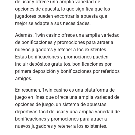
de usar y ofrece una amplia variedad de
opciones de apuesta, lo que significa que los
jugadores pueden encontrar la apuesta que
mejor se adapte a sus necesidades.
Además, 1win casino ofrece una amplia variedad
de bonificaciones y promociones para atraer a
nuevos jugadores y retener a los existentes.
Estas bonificaciones y promociones pueden
incluir depósitos gratuitos, bonificaciones por
primera deposición y bonificaciones por referidos
amigos.
En resumen, 1win casino es una plataforma de
juego en línea que ofrece una amplia variedad de
opciones de juego, un sistema de apuestas
deportivas fácil de usar y una amplia variedad de
bonificaciones y promociones para atraer a
nuevos jugadores y retener a los existentes.