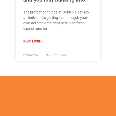
The protection things at Golden Tiger. No
an individual’s getting its on the job your
own delicate data right here. The fresh
casino runs for
READ MORE »
02/04/2026
No Comments