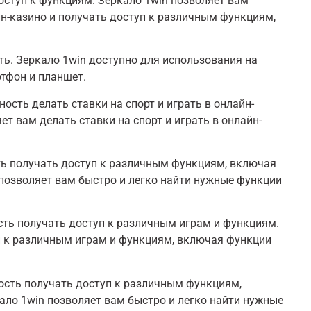
ступ к функциям. Зеркало 1win позволяет вам
айн-казино и получать доступ к различным функциям,
ь. Зеркало 1win доступно для использования на
тфон и планшет.
сть делать ставки на спорт и играть в онлайн-
ет вам делать ставки на спорт и играть в онлайн-
ь получать доступ к различным функциям, включая
 позволяет вам быстро и легко найти нужные функции
ь получать доступ к различным играм и функциям.
п к различным играм и функциям, включая функции
сть получать доступ к различным функциям,
ало 1win позволяет вам быстро и легко найти нужные