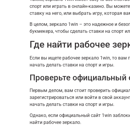
спорт или играть в онлайн-казино. Вы можете
ставку на него, или выбрать игру, которая ва
В целом, зеркало 1win – это надежное и без
букмекера, чтобы сделать ставки на спорт ил
Где найти рабочее зер
Если вы ищете рабочее зеркало 1win, то вам
начать делать ставки на спорт и игры.
Проверьте официальный 
Первым делом, вам стоит проверить официа
зарегистрироваться или войти в свой аккаун
начать делать ставки на спорт и игры.
Однако, если официальный сайт 1win заблок
найти рабочее зеркало.