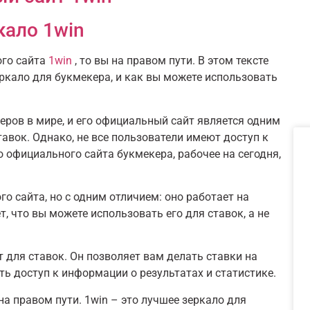
кало 1win
ого сайта
1win
, то вы на правом пути. В этом тексте
ркало для букмекера, и как вы можете использовать
еров в мире, и его официальный сайт является одним
авок. Однако, не все пользователи имеют доступ к
о официального сайта букмекера, рабочее на сегодня,
о сайта, но с одним отличием: оно работает на
т, что вы можете использовать его для ставок, а не
нт для ставок. Он позволяет вам делать ставки на
ать доступ к информации о результатах и статистике.
на правом пути. 1win – это лучшее зеркало для