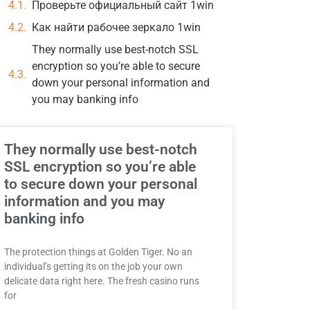
Проверьте официальный сайт 1win
Как найти рабочее зеркало 1win
They normally use best-notch SSL
encryption so you’re able to secure
down your personal information and
you may banking info
They normally use best-notch
SSL encryption so you’re able
to secure down your personal
information and you may
banking info
The protection things at Golden Tiger. No an
individual’s getting its on the job your own
delicate data right here. The fresh casino runs
for