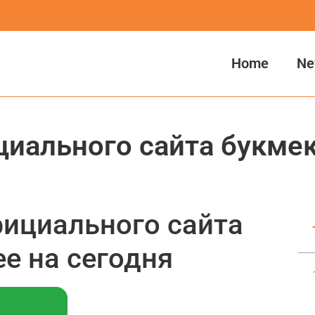
Home
Ne
циального сайта букмек
фициального сайта
ее на сегодня