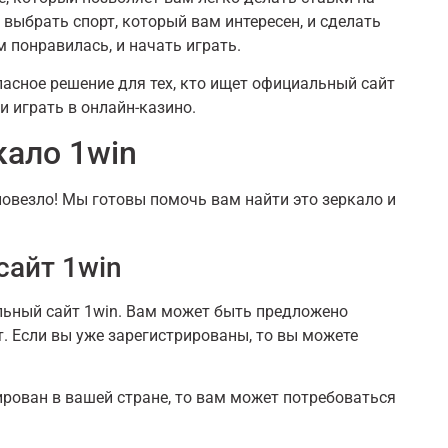
 выбрать спорт, который вам интересен, и сделать
м понравилась, и начать играть.
опасное решение для тех, кто ищет официальный сайт
и играть в онлайн-казино.
кало 1win
 повезло! Мы готовы помочь вам найти это зеркало и
сайт 1win
льный сайт 1win. Вам может быть предложено
т. Если вы уже зарегистрированы, то вы можете
ирован в вашей стране, то вам может потребоваться