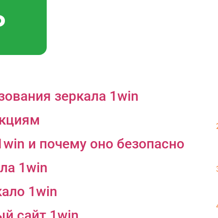
Ь
ования зеркала 1win
нкциям
1win и почему оно безопасно
ла 1win
кало 1win
й сайт 1win