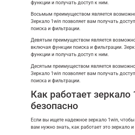
функции и получать доступ к ним.
Восьмым преимуществом является возможнос
Зеркало 1win позволяет вам получать досту
поиска и фильтрации.
Девятым преимуществом является возможнос
включая функции поиска и фильтрации. Зерк
функции и получать доступ к ним.
Десятым преимуществом является возможнос
Зеркало 1win позволяет вам получать досту
поиска и фильтрации.
Как работает зеркало 
безопасно
Если вы ищете надежное зеркало 1win, чтобы 
вам нужно знать, как работает это зеркало и