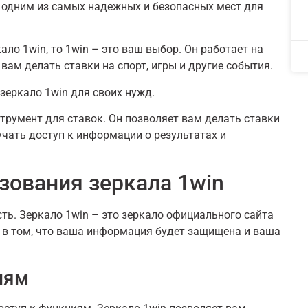
я одним из самых надежных и безопасных мест для
ло 1win, то 1win – это ваш выбор. Он работает на
 вам делать ставки на спорт, игры и другие события.
зеркало 1win для своих нужд.
нструмент для ставок. Он позволяет вам делать ставки
лучать доступ к информации о результатах и
ования зеркала 1win
ь. Зеркало 1win – это зеркало официального сайта
 в том, что ваша информация будет защищена и ваша
иям