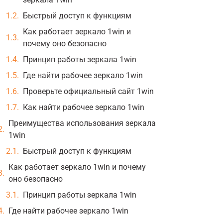
Быстрый доступ к функциям
Как работает зеркало 1win и
почему оно безопасно
Принцип работы зеркала 1win
Где найти рабочее зеркало 1win
Проверьте официальный сайт 1win
Как найти рабочее зеркало 1win
Преимущества использования зеркала
1win
Быстрый доступ к функциям
Как работает зеркало 1win и почему
оно безопасно
Принцип работы зеркала 1win
Где найти рабочее зеркало 1win