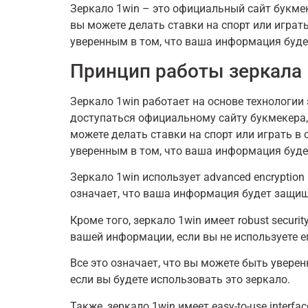
Зеркало 1win – это официальный сайт букмек
вы можете делать ставки на спорт или играть
уверенным в том, что ваша информация буд
Принцип работы зеркала 
Зеркало 1win работает на основе технологии
доступаться официальному сайту букмекера,
можете делать ставки на спорт или играть в 
уверенным в том, что ваша информация буд
Зеркало 1win использует advanced encryption
означает, что ваша информация будет защищ
Кроме того, зеркало 1win имеет robust securi
вашей информации, если вы не используете е
Все это означает, что вы можете быть увере
если вы будете использовать это зеркало.
Также, зеркало 1win имеет easy-to-use interf