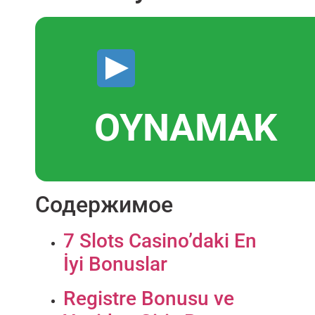
OYNAMAK
Содержимое
7 Slots Casino’daki En
İyi Bonuslar
Registre Bonusu ve