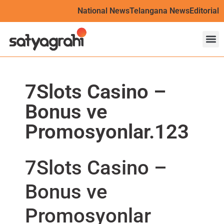
National News
Telangana News
Editorial
7Slots Casino –
Bonus ve
Promosyonlar.123
7Slots Casino –
Bonus ve
Promosyonlar