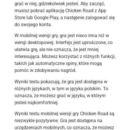
grać w niej, gdziekolwiek jesteś. Aby zacząć,
musisz pobrać aplikację Chicken Road z App
Store lub Google Play, a następnie zalogować się
do swojego konta.
W mobilnej wersji gry, gra jest nieco inna niż w
wersji desktopowej. Interfejs jest uprośczone, co
ułatwia grę, ale nie oznacza, że jest mniej
interesująca. Możesz korzystać z różnych funkcji,
takich jak automatyczne spiny, które mogą
pomóc w zdobywaniu nagród.
Wyniki testu pokazują, że gra jest dostępna w
różnych językach, w tym w języku polskim. To
oznacza, że możesz grać w języku, w którym
jesteś najkomfortniej.
Wyniki testu mobilnej wersji gry Chicken Road są
niezwykle pozytywne. Gra jest dostępna na
urządzeniach mobilnych, co oznacza, że możesz