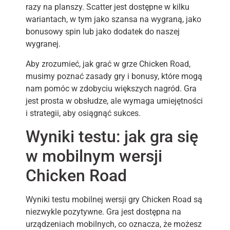
razy na planszy. Scatter jest dostępne w kilku
wariantach, w tym jako szansa na wygraną, jako
bonusowy spin lub jako dodatek do naszej
wygranej.
Aby zrozumieć, jak grać w grze Chicken Road,
musimy poznać zasady gry i bonusy, które mogą
nam pomóc w zdobyciu większych nagród. Gra
jest prosta w obsłudze, ale wymaga umiejętności
i strategii, aby osiągnąć sukces.
Wyniki testu: jak gra się
w mobilnym wersji
Chicken Road
Wyniki testu mobilnej wersji gry Chicken Road są
niezwykle pozytywne. Gra jest dostępna na
urządzeniach mobilnych, co oznacza, że możesz