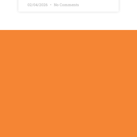
02/04/2026
No Comments