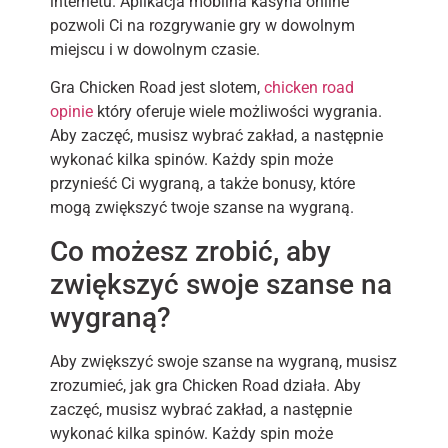
internetu. Aplikacja mobilna kasyna online
pozwoli Ci na rozgrywanie gry w dowolnym
miejscu i w dowolnym czasie.
Gra Chicken Road jest slotem,
chicken road
opinie
który oferuje wiele możliwości wygrania.
Aby zaczęć, musisz wybrać zakład, a następnie
wykonać kilka spinów. Każdy spin może
przynieść Ci wygraną, a także bonusy, które
mogą zwiększyć twoje szanse na wygraną.
Co możesz zrobić, aby
zwiększyć swoje szanse na
wygraną?
Aby zwiększyć swoje szanse na wygraną, musisz
zrozumieć, jak gra Chicken Road działa. Aby
zaczęć, musisz wybrać zakład, a następnie
wykonać kilka spinów. Każdy spin może