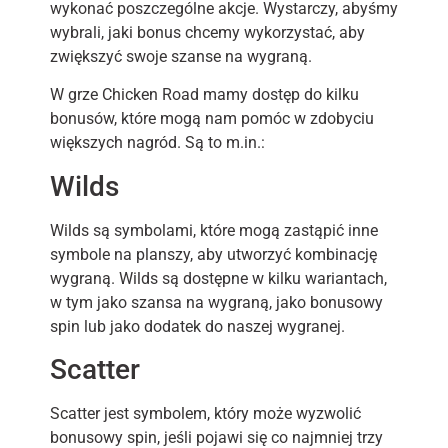
wykonać poszczególne akcje. Wystarczy, abyśmy
wybrali, jaki bonus chcemy wykorzystać, aby
zwiększyć swoje szanse na wygraną.
W grze Chicken Road mamy dostęp do kilku
bonusów, które mogą nam pomóc w zdobyciu
większych nagród. Są to m.in.:
Wilds
Wilds są symbolami, które mogą zastąpić inne
symbole na planszy, aby utworzyć kombinację
wygraną. Wilds są dostępne w kilku wariantach,
w tym jako szansa na wygraną, jako bonusowy
spin lub jako dodatek do naszej wygranej.
Scatter
Scatter jest symbolem, który może wyzwolić
bonusowy spin, jeśli pojawi się co najmniej trzy