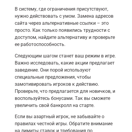
В систему, где ограничения присутствуют,
нужно действовать с умом. Замена адресов
сайта через альтернативные ссылки – это
просто. Как только появились трудности с
доступом, найдите альтернативу и проверьте
ее работоспособность.
Следующим шагом станет ваш режим в игре.
Важно исследовать, какие акции предлагает
заведение. Они порой используют
специальные предложения, чтобы
замотивировать игроков к действию.
Проверьте, что предлагается для новичков, и
воспользуйтесь бонусами. Так вы сможете
увеличить свой банкролл на старте.
Если вы азартный игрок, не забывайте о
правилах честной игры. Обратите внимание
на лимиты ставок и требования по