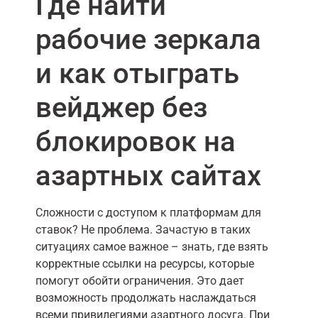
Где найти
рабочие зеркала
и как отыграть
вейджер без
блокировок на
азартных сайтах
Сложности с доступом к платформам для
ставок? Не проблема. Зачастую в таких
ситуациях самое важное – знать, где взять
корректные ссылки на ресурсы, которые
помогут обойти ограничения. Это дает
возможность продолжать наслаждаться
всеми привилегиями азартного досуга. При