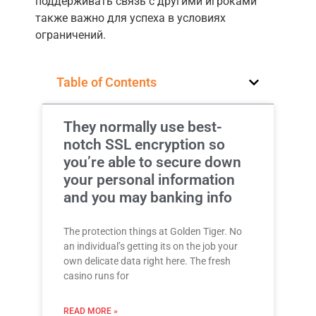
поддерживать связь с другими игроками
также важно для успеха в условиях
ограничений.
Table of Contents
They normally use best-
notch SSL encryption so
you’re able to secure down
your personal information
and you may banking info
The protection things at Golden Tiger. No
an individual’s getting its on the job your
own delicate data right here. The fresh
casino runs for
READ MORE »