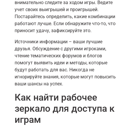
внимательно следите за ходом игры. Ведите
учет своих выигрышей и проигрышей.
Постарайтесь определить, какие комбинации
работают лучше. Если обнаружите что-то, что
приносит удачу, зафиксируйте это.
Источники информации – ваши лучшие
друзья. Обсуждение с другими игроками,
чтение тематических форумов и блогов
помогут выявить идеи и методы, которые
будут работать для вас. Никогда не
игнорируйте знания, которые могут повысить
ваши шансы на успех.
Как найти рабочее
зеркало для доступа к
играм