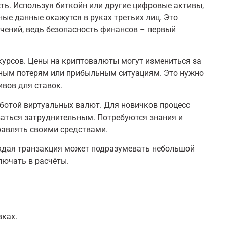
ь. Используя биткойн или другие цифровые активы,
ные данные окажутся в руках третьих лиц. Это
чений, ведь безопасность финансов – первый
 курсов. Цены на криптовалюты могут измениться за
нным потерям или прибыльным ситуациям. Это нужно
вов для ставок.
аботой виртуальных валют. Для новичков процесс
аться затруднительным. Потребуются знания и
равлять своими средствами.
аждая транзакция может подразумевать небольшой
лючать в расчёты.
вках.