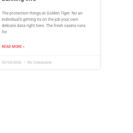
The protection things at Golden Tiger. No an
individual’s getting its on the job your own
delicate data right here. The fresh casino runs
for
READ MORE »
02/04/2026
No Comments