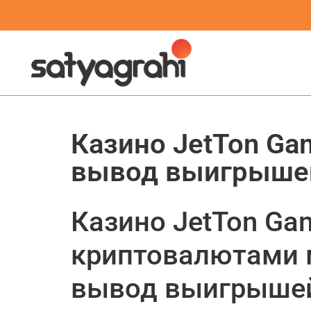
Казино JetTon G
вывод выигрышей
Казино JetTon Ga
криптовалютами
вывод выигрышей