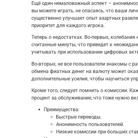
Ещё один немаловажный аспект – анонимност
вы можете играть, не опасаясь, что ваши лич
существенно улучшает опыт азартных развле
приоритет для каждого игрока.
Теперь о недостатках. Во-первых, колебания
считанные минуты, что приведет к неожида
учитывать при использовании цифровых акти
Во-вторых, не все пользователи знакомы с р
обмена фиатных денег на валюту может оказ
дополнительные усилия, чтобы научиться уп
Кроме того, следует помнить о комиссии. К
процент за обслуживание, что тоже нужно вк
Преимущества:
Быстрые переводы.
Анонимность пользователей.
Низкие комиссии при больших ста