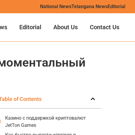
National News
Telangana News
Editorial
ws
Editorial
About Us
Contact Us
 моментальный
Table of Contents
Казино с поддержкой криптовалют
JetTon Games
Как быстро вывести winnings в