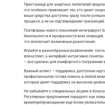
Пристанище для азартных любителей предлаг
что особенно привлекает тех, кто ценит ско
ваши средства доступны сразу после успешно
процессе, а не на подтверждении транзакций.
Платформы нового поколения интегрируют бл
безопасности и прозрачности всех операций.
что исключает возможные разногласия.
Играйте в разнообразные развлечения: слоты
впечатляет, а интерфейс интуитивно понятен
– все сделано для комфортного погружения 
Важный аспект – поддержка, доступная кру
профессионалов готова помочь в любой моме
которые ценят поддержку на высоком уровне
Не забывайте о специальных акциях и бонуса
Регулярные предложения порадуют как новых
времяпрепровождение еще более увлекатель