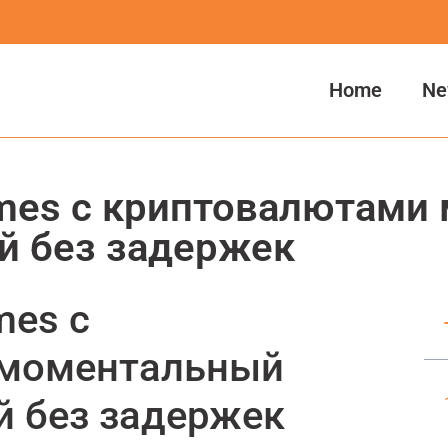
Home
Ne
ames с криптовалютами
 без задержек
mes с
 моментальный
 без задержек