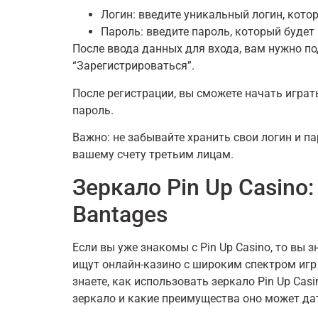
Логин: введите уникальный логин, кото
Пароль: введите пароль, который будет
После ввода данных для входа, вам нужно по
“Зарегистрироваться”.
После регистрации, вы сможете начать играть
пароль.
Важно: не забывайте хранить свои логин и п
вашему счету третьим лицам.
Зеркало Pin Up Casino
Вantages
Если вы уже знакомы с Pin Up Casino, то вы з
ищут онлайн-казино с широким спектром игр
знаете, как использовать зеркало Pin Up Cas
зеркало и какие преимущества оно может да