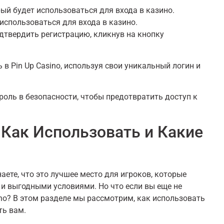
рый будет использоваться для входа в казино.
 использоваться для входа в казино.
дтвердить регистрацию, кликнув на кнопку
 в Pin Up Casino, используя свои уникальный логин и
ароль в безопасности, чтобы предотвратить доступ к
: Как Использовать и Какие
наете, что это лучшее место для игроков, которые
 и выгодными условиями. Но что если вы еще не
ino? В этом разделе мы рассмотрим, как использовать
ть вам.