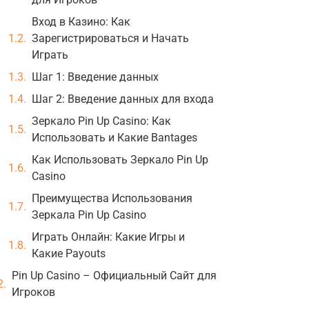
Вход в Казино: Как
Зарегистрироваться и Начать
Играть
Шаг 1: Введение данных
Шаг 2: Введение данных для входа
Зеркало Pin Up Casino: Как
Использовать и Какие Вantages
Как Использовать Зеркало Pin Up
Casino
Преимущества Использования
Зеркала Pin Up Casino
Играть Онлайн: Какие Игры и
Какие Payouts
Pin Up Casino – Официальный Сайт для
Игроков