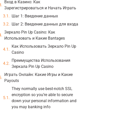
Вход в Казино: Как
Зарегистрироваться и Начать Играть
Шаг 1: Введение данных
Шаг 2: Введение данных для входа
Зеркало Pin Up Casino: Как
Использовать и Какие Вantages
Как Использовать Зеркало Pin Up
Casino
Преимущества Использования
Зеркала Pin Up Casino
Играть Онлайн: Какие Игры и Какие
Payouts
They normally use best-notch SSL
encryption so you’re able to secure
down your personal information and
you may banking info