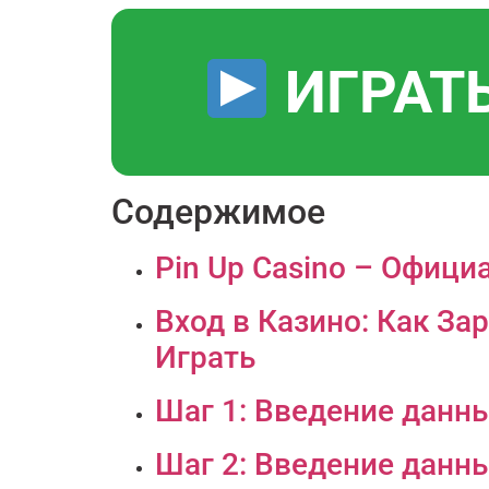
ИГРАТ
Содержимое
Pin Up Casino – Офици
Вход в Казино: Как За
Играть
Шаг 1: Введение данн
Шаг 2: Введение данн