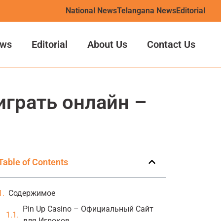
National News
Telangana News
Editorial
ws
Editorial
About Us
Contact Us
играть онлайн –
Table of Contents
Содержимое
Pin Up Casino – Официальный Сайт
для Игроков