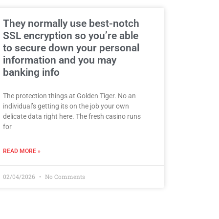
They normally use best-notch
SSL encryption so you’re able
to secure down your personal
information and you may
banking info
The protection things at Golden Tiger. No an
individual’s getting its on the job your own
delicate data right here. The fresh casino runs
for
READ MORE »
02/04/2026
No Comments