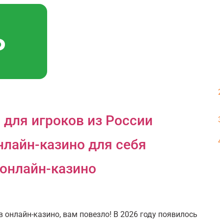
Ь
 для игроков из России
нлайн-казино для себя
онлайн-казино
 онлайн-казино, вам повезло! В 2026 году появилось