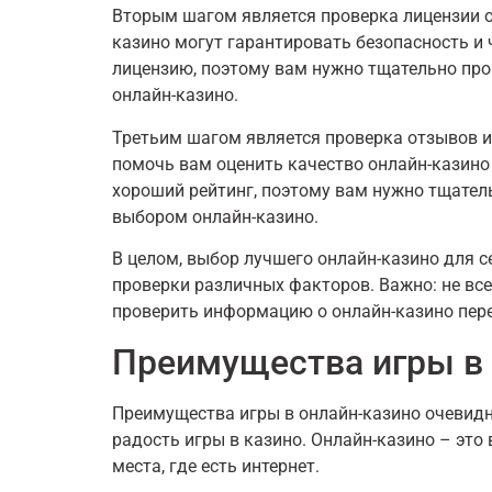
Вторым шагом является проверка лицензии о
казино могут гарантировать безопасность и 
лицензию, поэтому вам нужно тщательно пр
онлайн-казино.
Третьим шагом является проверка отзывов и
помочь вам оценить качество онлайн-казино 
хороший рейтинг, поэтому вам нужно тщател
выбором онлайн-казино.
В целом, выбор лучшего онлайн-казино для с
проверки различных факторов. Важно: не вс
проверить информацию о онлайн-казино пер
Преимущества игры в 
Преимущества игры в онлайн-казино очевидн
радость игры в казино. Онлайн-казино – это
места, где есть интернет.