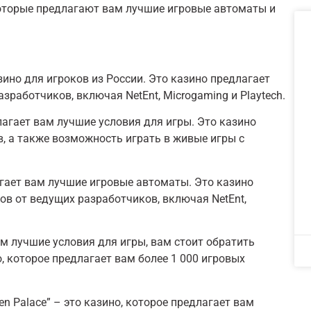
которые предлагают вам лучшие игровые автоматы и
казино для игроков из России. Это казино предлагает
зработчиков, включая NetEnt, Microgaming и Playtech.
длагает вам лучшие условия для игры. Это казино
, а также возможность играть в живые игры с
лагает вам лучшие игровые автоматы. Это казино
ов от ведущих разработчиков, включая NetEnt,
ам лучшие условия для игры, вам стоит обратить
но, которое предлагает вам более 1 000 игровых
n Palace” – это казино, которое предлагает вам