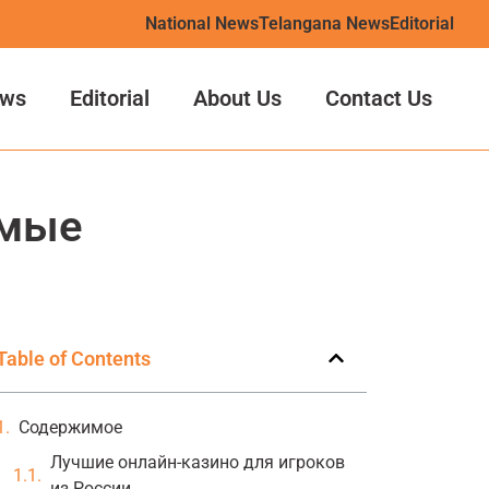
National News
Telangana News
Editorial
ws
Editorial
About Us
Contact Us
емые
Table of Contents
Содержимое
Лучшие онлайн-казино для игроков
из России