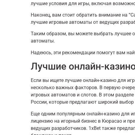
лучшие условия для игры, включая возможно
Наконец, вам стоит обратить внимание на “Ca
лучшие игровые автоматы от ведущих разра
Таким образом, вы можете выбрать лучшее он
автоматы.
Надеюсь, эти рекомендации помогут вам най
Лучшие онлайн-казино
Если вы ищете лучшие онлайн-казино для игр
несколько важных факторов. В первую очеред
игровых автоматов и слотов. В этом раздел
России, которые предлагают широкий выбор и
Еще одним популярным онлайн-казино для игр
лицензию на игорный бизнес в Кюрасао и пре
ведущих разработчиков. 1xBet также предлаг