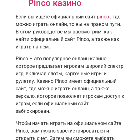
Pinco казино
Если вы ищете официальный сайт
pinco
, где
можно играть онлайн, то вы на правом пути.
В этом руководстве мы рассмотрим, как
найти официальный сайт Pinco, а также как
играть на нем.
Pinco – это популярное онлайн-казино,
которое предлагает игрокам широкий спектр
игр, включая слоты, карточные игры и
рулетку. Казино Pinco имеет официальный
сайт, где можно играть онлайн, а также
зеркало, которое позволяет игрокам доступ к
играм, если официальный сайт
заблокирован.
Чтобы начать играть на официальном сайте
Pinco, вам нужно зарегистрироваться и
открыть счет. Затем вы сможете выбрать