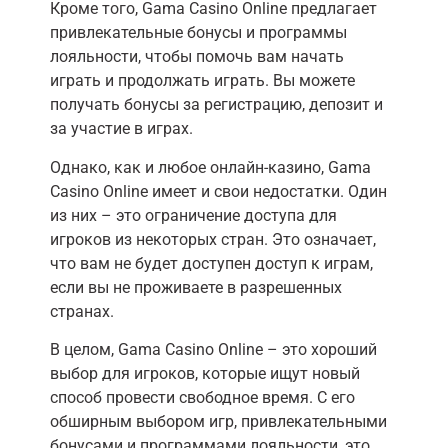
Кроме того, Gama Casino Online предлагает
привлекательные бонусы и программы
лояльности, чтобы помочь вам начать
играть и продолжать играть. Вы можете
получать бонусы за регистрацию, депозит и
за участие в играх.
Однако, как и любое онлайн-казино, Gama
Casino Online имеет и свои недостатки. Один
из них – это ограничение доступа для
игроков из некоторых стран. Это означает,
что вам не будет доступен доступ к играм,
если вы не проживаете в разрешенных
странах.
В целом, Gama Casino Online – это хороший
выбор для игроков, которые ищут новый
способ провести свободное время. С его
обширным выбором игр, привлекательными
бонусами и программами лояльности, это