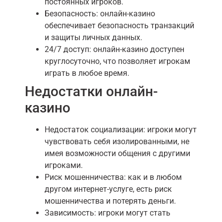
постоянных игроков.
Безопасность: онлайн-казино
обеспечивает безопасность транзакций
и защиты личных данных.
24/7 доступ: онлайн-казино доступен
круглосуточно, что позволяет игрокам
играть в любое время.
Недостатки онлайн-
казино
Недостаток социализации: игроки могут
чувствовать себя изолированными, не
имея возможности общения с другими
игроками.
Риск мошенничества: как и в любом
другом интернет-услуге, есть риск
мошенничества и потерять деньги.
Зависимость: игроки могут стать