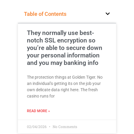
Table of Contents
They normally use best-
notch SSL encryption so
you’re able to secure down
your personal information
and you may banking info
The protection things at Golden Tiger. No
an individual’s getting its on the job your
own delicate data right here. The fresh
casino runs for
READ MORE »
02/04/2026
No Comments