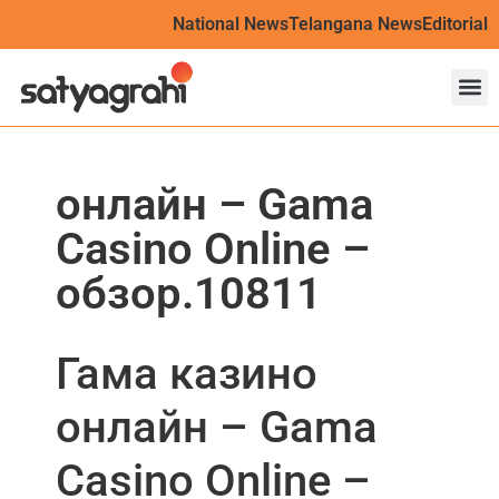
National News
Telangana News
Editorial
онлайн – Gama
Casino Online –
обзор.10811
Гама казино
онлайн – Gama
Casino Online –