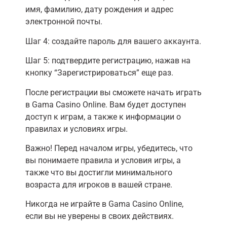
имя, фамилию, дату рождения и адрес
электронной почты.
Шаг 4: создайте пароль для вашего аккаунта.
Шаг 5: подтвердите регистрацию, нажав на
кнопку “Зарегистрироваться” еще раз.
После регистрации вы сможете начать играть
в Gama Casino Online. Вам будет доступен
доступ к играм, а также к информации о
правилах и условиях игры.
Важно! Перед началом игры, убедитесь, что
вы понимаете правила и условия игры, а
также что вы достигли минимального
возраста для игроков в вашей стране.
Никогда не играйте в Gama Casino Online,
если вы не уверены в своих действиях.