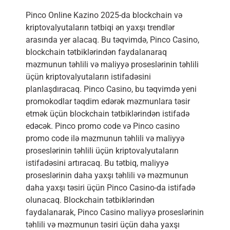
Pinco Online Kazino 2025-da blockchain və
kriptovalyutaların tətbiqi ən yaxşı trendlər
arasında yer alacaq. Bu təqvimdə, Pinco Casino,
blockchain tətbiklərindən faydalanaraq
məzmunun təhlili və maliyyə proseslərinin təhlili
üçün kriptovalyutaların istifadəsini
planlaşdıracaq. Pinco Casino, bu təqvimdə yeni
promokodlar təqdim edərək məzmunlara təsir
etmək üçün blockchain tətbiklərindən istifadə
edəcək. Pinco promo code və Pinco casino
promo code ilə məzmunun təhlili və maliyyə
proseslərinin təhlili üçün kriptovalyutaların
istifadəsini artıracaq. Bu tətbiq, maliyyə
proseslərinin daha yaxşı təhlili və məzmunun
daha yaxşı təsiri üçün Pinco Casino-da istifadə
olunacaq. Blockchain tətbiklərindən
faydalanarak, Pinco Casino maliyyə proseslərinin
təhlili və məzmunun təsiri üçün daha yaxşı