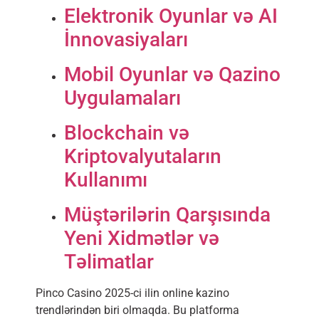
Elektronik Oyunlar və AI
İnnovasiyaları
Mobil Oyunlar və Qazino
Uygulamaları
Blockchain və
Kriptovalyutaların
Kullanımı
Müştərilərin Qarşısında
Yeni Xidmətlər və
Təlimatlar
Pinco Casino 2025-ci ilin online kazino
trendlərindən biri olmaqda. Bu platforma