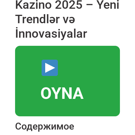
Kazino 2025 – Yeni
Trendlər və
İnnovasiyalar
OYNA
Содержимое