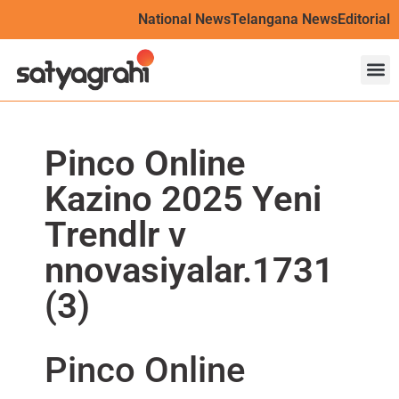
National News
Telangana News
Editorial
Pinco Online
Kazino 2025 Yeni
Trendlr v
nnovasiyalar.1731
(3)
Pinco Online