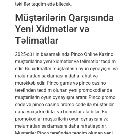
təkliflər təqdim edə biləcək.
Müştərilərin Qarşısında
Yeni Xidmətlər və
Təlimatlar
2025-cü ilin basamakında Pinco Online Kazino
müştərilərinə yeni xidmətlər və təlimatlar təqdim
edir. Bu xidmətlər müştərilərin oyun oynayışını və
məlumatları saxlamasını daha rahat və
mürəkkəb edir. Pinco game və pinco casino
tərəfindən təqdim olunan yeni promokodlar da
müştərilərin oyun oynayışını artırır. Pinco promo
code və pinco casino promo code ilə müştərilər
daha yaxşı kreditlər və bonuslar ala bilər. Bu
promokodlar müştərilərin oyun oynayışını və
məlumatları saxlamasını daha rahatlaşdırır.
Müştərilər Pinco tərəfindən təqdim olunan yeni