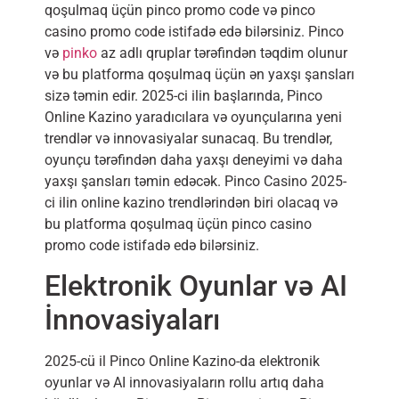
qoşulmaq üçün pinco promo code və pinco
casino promo code istifadə edə bilərsiniz. Pinco
və
pinko
az adlı qruplar tərəfindən təqdim olunur
və bu platforma qoşulmaq üçün ən yaxşı şansları
sizə təmin edir. 2025-ci ilin başlarında, Pinco
Online Kazino yaradıcılara və oyunçularına yeni
trendlər və innovasiyalar sunacaq. Bu trendlər,
oyunçu tərəfindən daha yaxşı deneyimi və daha
yaxşı şansları təmin edəcək. Pinco Casino 2025-
ci ilin online kazino trendlərindən biri olacaq və
bu platforma qoşulmaq üçün pinco casino
promo code istifadə edə bilərsiniz.
Elektronik Oyunlar və AI
İnnovasiyaları
2025-cü il Pinco Online Kazino-da elektronik
oyunlar və AI innovasiyaların rollu artıq daha