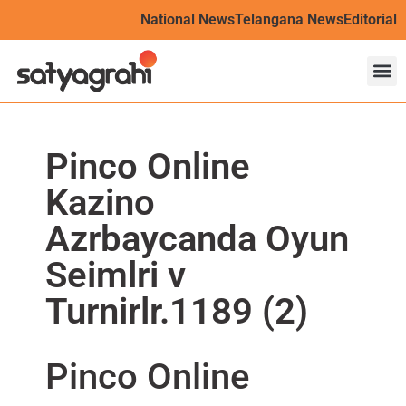
National News
Telangana News
Editorial
Pinco Online
Kazino
Azrbaycanda Oyun
Seimlri v
Turnirlr.1189 (2)
Pinco Online