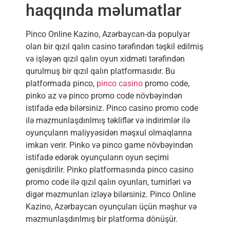
haqqında məlumatlar
Pinco Online Kazino, Azərbaycan-da populyar
olan bir qızıl qalın casino tərəfindən təşkil edilmiş
və işləyən qızıl qalın oyun xidməti tərəfindən
qurulmuş bir qızıl qalın platformasıdır. Bu
platformada pinco,
pinco casino
promo code,
pinko az və pinco promo code növbəyindən
istifadə edə bilərsiniz. Pinco casino promo code
ilə məzmunlaşdırılmış təkliflər və indirimlər ilə
oyunçuların maliyyəsidən məşxul olmaqlarına
imkan verir. Pinko və pinco game növbəyindən
istifadə edərək oyunçuların oyun seçimi
genişdirilir. Pinko platformasında pinco casino
promo code ilə qızıl qalın oyunları, turnirləri və
digər məzmunları izləyə bilərsiniz. Pinco Online
Kazino, Azərbaycan oyunçuları üçün məşhur və
məzmunlaşdırılmış bir platforma dönüşür.