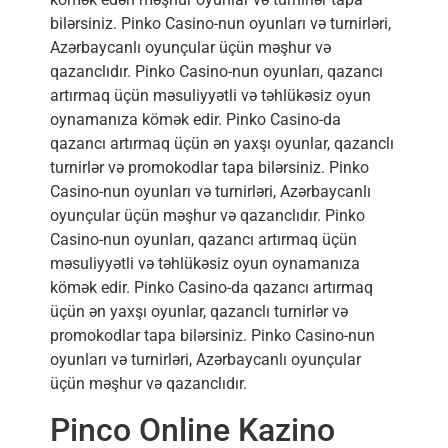
bilərsiniz. Pinko Casino-nun oyunları və turnirləri,
Azərbaycanlı oyunçular üçün məşhur və
qazanclıdır. Pinko Casino-nun oyunları, qazancı
artırmaq üçün məsuliyyətli və təhlükəsiz oyun
oynamanıza kömək edir. Pinko Casino-da
qazancı artırmaq üçün ən yaxşı oyunlar, qazanclı
turnirlər və promokodlar tapa bilərsiniz. Pinko
Casino-nun oyunları və turnirləri, Azərbaycanlı
oyunçular üçün məşhur və qazanclıdır. Pinko
Casino-nun oyunları, qazancı artırmaq üçün
məsuliyyətli və təhlükəsiz oyun oynamanıza
kömək edir. Pinko Casino-da qazancı artırmaq
üçün ən yaxşı oyunlar, qazanclı turnirlər və
promokodlar tapa bilərsiniz. Pinko Casino-nun
oyunları və turnirləri, Azərbaycanlı oyunçular
üçün məşhur və qazanclıdır.
Pinco Online Kazino