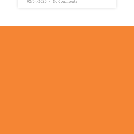
02/04/2026
No Comments