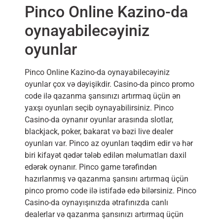
Pinco Online Kazino-da
oynayabilecəyiniz
oyunlar
Pinco Online Kazino-da oynayabilecəyiniz
oyunlar çox və dəyişikdir. Casino-da pinco promo
code ilə qazanma şansınızı artırmaq üçün ən
yaxşı oyunları seçib oynayabilirsiniz. Pinco
Casino-da oynanır oyunlar arasında slotlar,
blackjack, poker, bakarat və bəzi live dealer
oyunları var. Pinco az oyunları təqdim edir və hər
biri kifayət qədər tələb edilən məlumatları daxil
edərək oynanır. Pinco game tərəfindən
hazırlanmış və qazanma şansını artırmaq üçün
pinco promo code ilə istifadə edə bilərsiniz. Pinco
Casino-da oynayışınızda ətrafınızda canlı
dealerlar və qazanma şansınızı artırmaq üçün