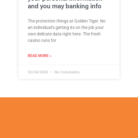
and you may banking info
The protection things at Golden Tiger. No
an individual’s getting its on the job your
own delicate data right here. The fresh
casino runs for
READ MORE »
02/04/2026
No Comments