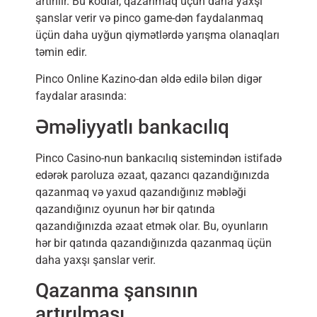
artırılır. Bu kodlar, qazanmaq üçün daha yaxşı
şanslar verir və pinco game-dən faydalanmaq
üçün daha uyğun qiymətlərdə yarışma olanaqları
təmin edir.
Pinco Online Kazino-dan əldə edilə bilən digər
faydalar arasında:
Əməliyyatlı bankacılıq
Pinco Casino-nun bankacılıq sistemindən istifadə
edərək paroluza əzaat, qazancı qazandığınızda
qazanmaq və yaxud qazandığınız məbləği
qazandığınız oyunun hər bir qatında
qazandığınızda əzaat etmək olar. Bu, oyunların
hər bir qatında qazandığınızda qazanmaq üçün
daha yaxşı şanslar verir.
Qazanma şansının
artırılması