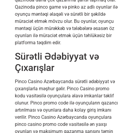
Qazinoda pinco game və pinko az adlı oyunlar ilə
oyunçu məntəqi əlaqəli və sürətli bir şəkildə
müraciət etmək mövzu olur. Bu oyunlar, oyunçu
məntəqi üçün mürəkkəb və tələbələrə əsasən öz
oyunları ilə müraciət etmək üçün təhlükəsiz bir
platforma təqdim edir.
Sürətli Ədəbiyyat və
Çıxarışlar
Pinco Casino Azərbaycanda sürətli ədəbiyyat və
çıxarışlarla məşhur gəlir. Pinco Casino promo
kodu vasitəsilə oyunçulara əlavə imkanlar təklif
olunur. Pinco promo code ilə oyunçuların qazancı
artırılması və oyunlara daha kolay giriş imkanı
verilir. Pinco Casino Azərbaycanda oyunçulara
pinco casino promo code vasitəsilə ən yaxşı
oyunları və maksimum qazanma şansını təmin