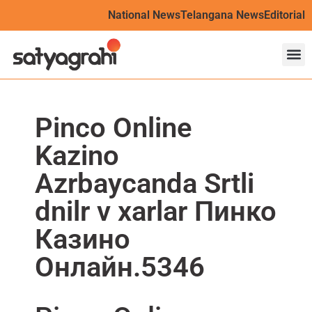
National News
Telangana News
Editorial
Pinco Online
Kazino
Azrbaycanda Srtli
dnilr v xarlar Пинко
Казино
Онлайн.5346