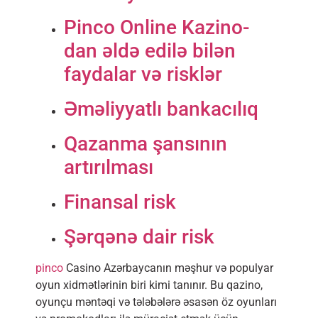
Pinco Online Kazino-
dan əldə edilə bilən
faydalar və risklər
Əməliyyatlı bankacılıq
Qazanma şansının
artırılması
Finansal risk
Şərqənə dair risk
pinco
Casino Azərbaycanın məşhur və populyar
oyun xidmətlərinin biri kimi tanınır. Bu qazino,
oyunçu məntəqi və tələbələrə əsasən öz oyunları