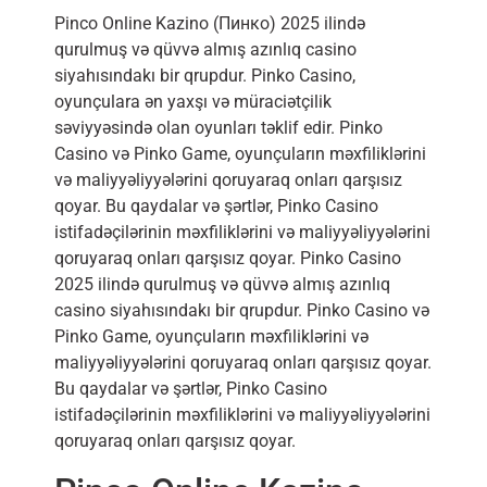
Pinco Online Kazino (Пинко) 2025 ilində
qurulmuş və qüvvə almış azınlıq casino
siyahısındakı bir qrupdur. Pinko Casino,
oyunçulara ən yaxşı və müraciətçilik
səviyyəsində olan oyunları təklif edir. Pinko
Casino və Pinko Game, oyunçuların məxfiliklərini
və maliyyəliyyələrini qoruyaraq onları qarşısız
qoyar. Bu qaydalar və şərtlər, Pinko Casino
istifadəçilərinin məxfiliklərini və maliyyəliyyələrini
qoruyaraq onları qarşısız qoyar. Pinko Casino
2025 ilində qurulmuş və qüvvə almış azınlıq
casino siyahısındakı bir qrupdur. Pinko Casino və
Pinko Game, oyunçuların məxfiliklərini və
maliyyəliyyələrini qoruyaraq onları qarşısız qoyar.
Bu qaydalar və şərtlər, Pinko Casino
istifadəçilərinin məxfiliklərini və maliyyəliyyələrini
qoruyaraq onları qarşısız qoyar.