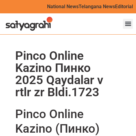
National News
Telangana News
Editorial
Pinco Online
Kazino Пинко
2025 Qaydalar v
rtlr zr Bldi.1723
Pinco Online
Kazino (Пинко)