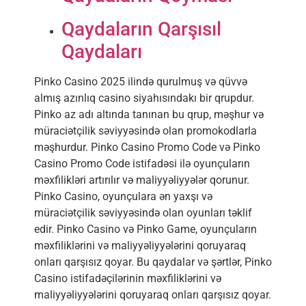
Qaydaların Qarşısıl
Qaydaları
Pinko Casino 2025 ilində qurulmuş və qüvvə
almış azınlıq casino siyahısındakı bir qrupdur.
Pinko az adı altında tanınan bu qrup, məşhur və
müraciətçilik səviyyəsində olan promokodlarla
məşhurdur. Pinko Casino Promo Code və Pinko
Casino Promo Code istifadəsi ilə oyunçuların
məxfilikləri artırılır və maliyyəliyyələr qorunur.
Pinko Casino, oyunçulara ən yaxşı və
müraciətçilik səviyyəsində olan oyunları təklif
edir. Pinko Casino və Pinko Game, oyunçuların
məxfiliklərini və maliyyəliyyələrini qoruyaraq
onları qarşısız qoyar. Bu qaydalar və şərtlər, Pinko
Casino istifadəçilərinin məxfiliklərini və
maliyyəliyyələrini qoruyaraq onları qarşısız qoyar.