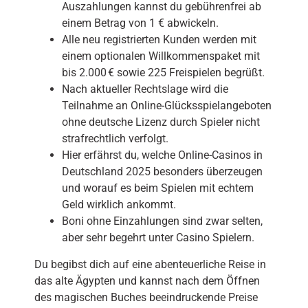
Auszahlungen kannst du gebührenfrei ab
einem Betrag von 1 € abwickeln.
Alle neu registrierten Kunden werden mit
einem optionalen Willkommenspaket mit
bis 2.000 € sowie 225 Freispielen begrüßt.
Nach aktueller Rechtslage wird die
Teilnahme an Online-Glücksspielangeboten
ohne deutsche Lizenz durch Spieler nicht
strafrechtlich verfolgt.
Hier erfährst du, welche Online-Casinos in
Deutschland 2025 besonders überzeugen
und worauf es beim Spielen mit echtem
Geld wirklich ankommt.
Boni ohne Einzahlungen sind zwar selten,
aber sehr begehrt unter Casino Spielern.
Du begibst dich auf eine abenteuerliche Reise in
das alte Ägypten und kannst nach dem Öffnen
des magischen Buches beeindruckende Preise