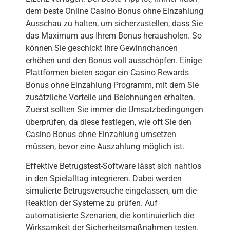
dem beste Online Casino Bonus ohne Einzahlung
Ausschau zu halten, um sicherzustellen, dass Sie
das Maximum aus Ihrem Bonus herausholen. So
können Sie geschickt Ihre Gewinnchancen
erhöhen und den Bonus voll ausschöpfen. Einige
Plattformen bieten sogar ein Casino Rewards
Bonus ohne Einzahlung Programm, mit dem Sie
zusätzliche Vorteile und Belohnungen erhalten.
Zuerst sollten Sie immer die Umsatzbedingungen
überprüfen, da diese festlegen, wie oft Sie den
Casino Bonus ohne Einzahlung umsetzen
müssen, bevor eine Auszahlung möglich ist.
Effektive Betrugstest-Software lässt sich nahtlos
in den Spielalltag integrieren. Dabei werden
simulierte Betrugsversuche eingelassen, um die
Reaktion der Systeme zu prüfen. Auf
automatisierte Szenarien, die kontinuierlich die
Wirksamkeit der Sicherheitsmaßnahmen testen.