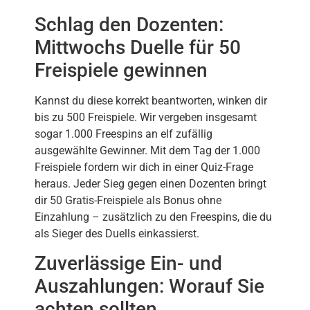
Schlag den Dozenten:
Mittwochs Duelle für 50
Freispiele gewinnen
Kannst du diese korrekt beantworten, winken dir
bis zu 500 Freispiele. Wir vergeben insgesamt
sogar 1.000 Freespins an elf zufällig
ausgewählte Gewinner. Mit dem Tag der 1.000
Freispiele fordern wir dich in einer Quiz-Frage
heraus. Jeder Sieg gegen einen Dozenten bringt
dir 50 Gratis-Freispiele als Bonus ohne
Einzahlung – zusätzlich zu den Freespins, die du
als Sieger des Duells einkassierst.
Zuverlässige Ein- und
Auszahlungen: Worauf Sie
achten sollten