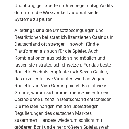
Unabhängige Experten führen regelmäßig Audits
durch, um die Wirksamkeit automatisierter
Systeme zu prüfen.
Allerdings sind die Umsatzbedingungen und
Restriktionen bei staatlich lizenzierten Casinos in
Deutschland oft strenger – sowohl für die
Plattformen als auch für die Spieler. Auch
Kombinationen aus beiden sind möglich und
lassen sich strategisch einsetzen. Für das beste
Roulette-Erlebnis empfehlen wir Seven Casino,
das exzellente Live-Varianten wie Las Vegas
Roulette von Vivo Gaming bietet. Es gibt viele
Gründe, warum sich immer mehr Spieler für ein
Casino ohne Lizenz in Deutschland entscheiden.
Die meisten hängen mit den überstrengen
Regulierungen des deutschen Marktes
zusammen – andere wiederum schlicht mit
größeren Boni und einer größeren Spielauswahl.