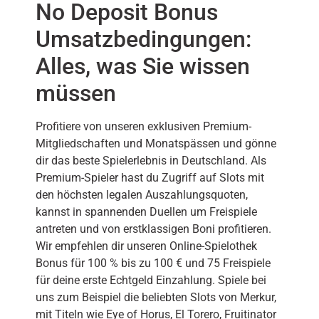
No Deposit Bonus
Umsatzbedingungen:
Alles, was Sie wissen
müssen
Profitiere von unseren exklusiven Premium-
Mitgliedschaften und Monatspässen und gönne
dir das beste Spielerlebnis in Deutschland. Als
Premium-Spieler hast du Zugriff auf Slots mit
den höchsten legalen Auszahlungsquoten,
kannst in spannenden Duellen um Freispiele
antreten und von erstklassigen Boni profitieren.
Wir empfehlen dir unseren Online-Spielothek
Bonus für 100 % bis zu 100 € und 75 Freispiele
für deine erste Echtgeld Einzahlung. Spiele bei
uns zum Beispiel die beliebten Slots von Merkur,
mit Titeln wie Eye of Horus, El Torero, Fruitinator