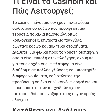
Τι είναι το Casinoin και
Πώς Λειτουργεί;
Το casinoin είναι μια σύγχρονη πλατφόρμα
διαδικτυακού καζίνο που προσφέρει μια
τεράστια ποικιλία παιχνιδιών, όπως
κουλοχέρηδες, επιτραπέζια παιχνίδια,
ζωντανό καζίνο και αθλητικά στοιχήματα.
Διαθέτει μια φιλική προς το χρήστη διεπαφή, η
οποία είναι εύκολη στην πλοήγηση, ακόμη και
για τους αρχάριους. Η πλατφόρμα είναι
διαθέσιμη σε πολλές γλώσσες και υποστηρίζει
διάφορα νομίσματα, καθιστώντας την
προσβάσιμη σε ένα ευρύ κοινό. Η ασφάλεια και
η ακεραιότητα των παιχνιδιών έχουν
πιστοποιηθεί από ανεξάρτητους οργανισμούς
ελέγχου.
Κατάθεση και Ανάληψη