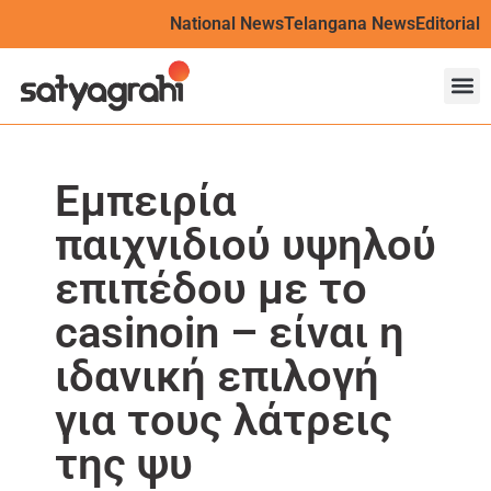
National News
Telangana News
Editorial
Εμπειρία
παιχνιδιού υψηλού
επιπέδου με το
casinoin – είναι η
ιδανική επιλογή
για τους λάτρεις
της ψυ