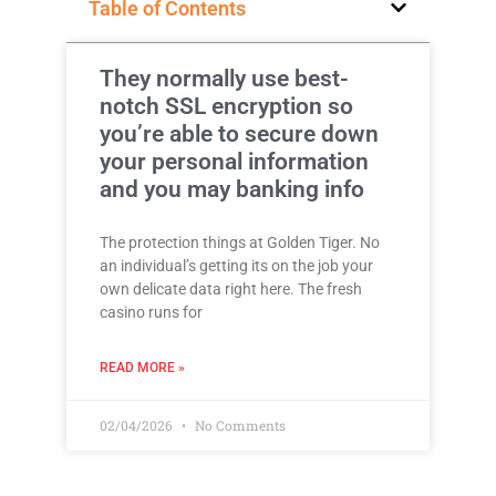
Table of Contents
They normally use best-
notch SSL encryption so
you’re able to secure down
your personal information
and you may banking info
The protection things at Golden Tiger. No
an individual’s getting its on the job your
own delicate data right here. The fresh
casino runs for
READ MORE »
02/04/2026
No Comments