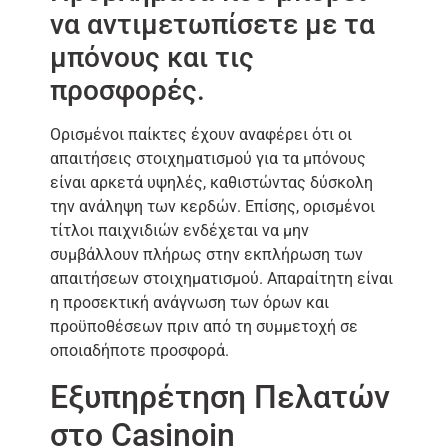
να αντιμετωπίσετε με τα
μπόνους και τις
προσφορές.
Ορισμένοι παίκτες έχουν αναφέρει ότι οι
απαιτήσεις στοιχηματισμού για τα μπόνους
είναι αρκετά υψηλές, καθιστώντας δύσκολη
την ανάληψη των κερδών. Επίσης, ορισμένοι
τίτλοι παιχνιδιών ενδέχεται να μην
συμβάλλουν πλήρως στην εκπλήρωση των
απαιτήσεων στοιχηματισμού. Απαραίτητη είναι
η προσεκτική ανάγνωση των όρων και
προϋποθέσεων πριν από τη συμμετοχή σε
οποιαδήποτε προσφορά.
Εξυπηρέτηση Πελατών
στο Casinoin