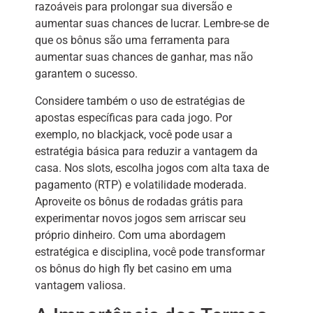
razoáveis para prolongar sua diversão e
aumentar suas chances de lucrar. Lembre-se de
que os bônus são uma ferramenta para
aumentar suas chances de ganhar, mas não
garantem o sucesso.
Considere também o uso de estratégias de
apostas específicas para cada jogo. Por
exemplo, no blackjack, você pode usar a
estratégia básica para reduzir a vantagem da
casa. Nos slots, escolha jogos com alta taxa de
pagamento (RTP) e volatilidade moderada.
Aproveite os bônus de rodadas grátis para
experimentar novos jogos sem arriscar seu
próprio dinheiro. Com uma abordagem
estratégica e disciplina, você pode transformar
os bônus do high fly bet casino em uma
vantagem valiosa.