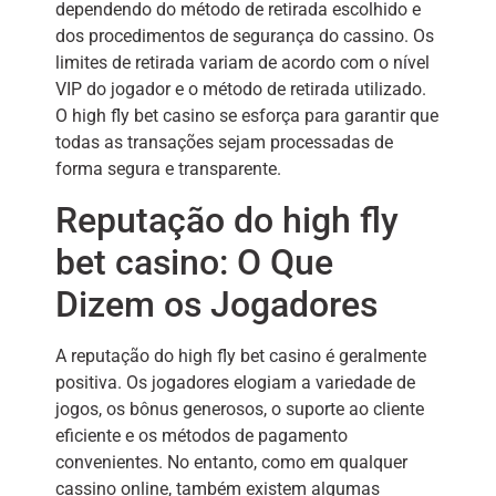
dependendo do método de retirada escolhido e
dos procedimentos de segurança do cassino. Os
limites de retirada variam de acordo com o nível
VIP do jogador e o método de retirada utilizado.
O high fly bet casino se esforça para garantir que
todas as transações sejam processadas de
forma segura e transparente.
Reputação do high fly
bet casino: O Que
Dizem os Jogadores
A reputação do high fly bet casino é geralmente
positiva. Os jogadores elogiam a variedade de
jogos, os bônus generosos, o suporte ao cliente
eficiente e os métodos de pagamento
convenientes. No entanto, como em qualquer
cassino online, também existem algumas