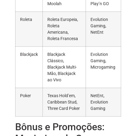
Moolah
Play’n GO
Roleta
Roleta Europeia,
Evolution
Roleta
Gaming,
Americana,
NetEnt
Roleta Francesa
Blackjack
Blackjack
Evolution
Clássico,
Gaming,
Blackjack Multi-
Microgaming
Mão, Blackjack
ao Vivo
Poker
Texas Hold’em,
NetEnt,
Caribbean Stud,
Evolution
Three Card Poker
Gaming
Bônus e Promoções: