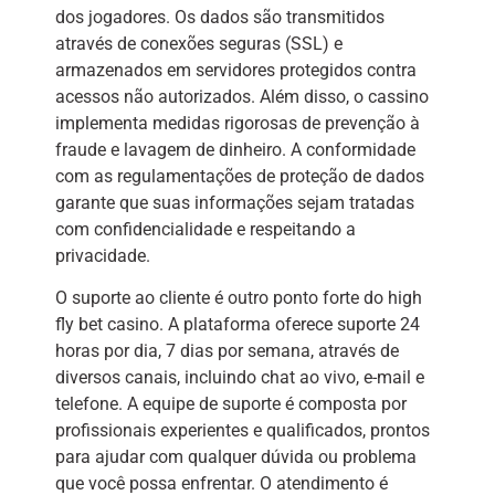
dos jogadores. Os dados são transmitidos
através de conexões seguras (SSL) e
armazenados em servidores protegidos contra
acessos não autorizados. Além disso, o cassino
implementa medidas rigorosas de prevenção à
fraude e lavagem de dinheiro. A conformidade
com as regulamentações de proteção de dados
garante que suas informações sejam tratadas
com confidencialidade e respeitando a
privacidade.
O suporte ao cliente é outro ponto forte do high
fly bet casino. A plataforma oferece suporte 24
horas por dia, 7 dias por semana, através de
diversos canais, incluindo chat ao vivo, e-mail e
telefone. A equipe de suporte é composta por
profissionais experientes e qualificados, prontos
para ajudar com qualquer dúvida ou problema
que você possa enfrentar. O atendimento é