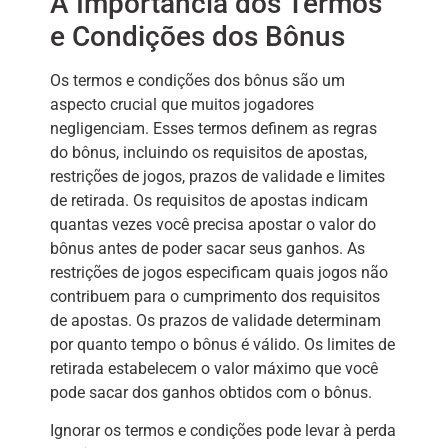
A Importância dos Termos
e Condições dos Bônus
Os termos e condições dos bônus são um
aspecto crucial que muitos jogadores
negligenciam. Esses termos definem as regras
do bônus, incluindo os requisitos de apostas,
restrições de jogos, prazos de validade e limites
de retirada. Os requisitos de apostas indicam
quantas vezes você precisa apostar o valor do
bônus antes de poder sacar seus ganhos. As
restrições de jogos especificam quais jogos não
contribuem para o cumprimento dos requisitos
de apostas. Os prazos de validade determinam
por quanto tempo o bônus é válido. Os limites de
retirada estabelecem o valor máximo que você
pode sacar dos ganhos obtidos com o bônus.
Ignorar os termos e condições pode levar à perda