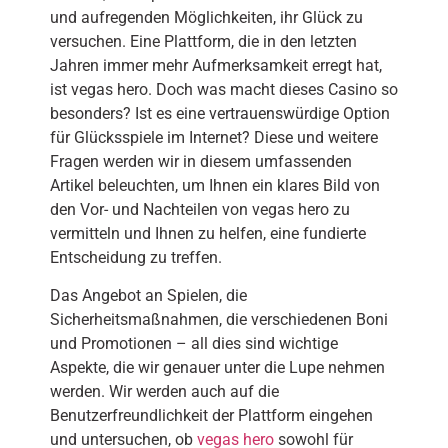
und aufregenden Möglichkeiten, ihr Glück zu
versuchen. Eine Plattform, die in den letzten
Jahren immer mehr Aufmerksamkeit erregt hat,
ist vegas hero. Doch was macht dieses Casino so
besonders? Ist es eine vertrauenswürdige Option
für Glücksspiele im Internet? Diese und weitere
Fragen werden wir in diesem umfassenden
Artikel beleuchten, um Ihnen ein klares Bild von
den Vor- und Nachteilen von vegas hero zu
vermitteln und Ihnen zu helfen, eine fundierte
Entscheidung zu treffen.
Das Angebot an Spielen, die
Sicherheitsmaßnahmen, die verschiedenen Boni
und Promotionen – all dies sind wichtige
Aspekte, die wir genauer unter die Lupe nehmen
werden. Wir werden auch auf die
Benutzerfreundlichkeit der Plattform eingehen
und untersuchen, ob
vegas hero
sowohl für