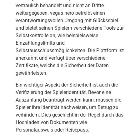
vertraulich behandelt und nicht an Dritte
weitergegeben. vegas hero betreibt einen
verantwortungsvollen Umgang mit Glücksspiel
und bietet seinen Spielern verschiedene Tools zur
Selbstkontrolle an, wie beispielsweise
Einzahlungslimits und
Selbstausschlussmöglichkeiten. Die Plattform ist
anerkannt und verfügt über verschiedene
Zertifikate, welche die Sicherheit der Daten
gewährleisten.
Ein wichtiger Aspekt der Sicherheit ist auch die
Verifizierung der Spieleridentität. Bevor eine
Auszahlung beantragt werden kann, müssen die
Spieler ihre Identität nachweisen, um Betrug zu
verhindern. Dies geschieht in der Regel durch das
Hochladen von Dokumenten wie
Personalausweis oder Reisepass.