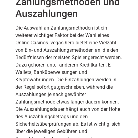
Zahlungsmethoden und
Auszahlungen
Die Auswahl an Zahlungsmethoden ist ein
weiterer wichtiger Faktor bei der Wahl eines
Online-Casinos. vegas hero bietet eine Vielzahl
von Ein- und Auszahlungsmethoden an, die den
Bedürfnissen der meisten Spieler gerecht werden.
Dazu gehören unter anderem Kreditkarten, E-
Wallets, Banküberweisungen und
Kryptowährungen. Die Einzahlungen werden in
der Regel sofort gutgeschrieben, während die
Auszahlungen je nach gewählter
Zahlungsmethode etwas länger dauern können.
Die Auszahlungsdauer hängt auch von der Höhe
des Auszahlungsbetrags und den
Sicherheitsüberprüfungen ab. Es ist wichtig, sich
über die jeweiligen Gebühren und