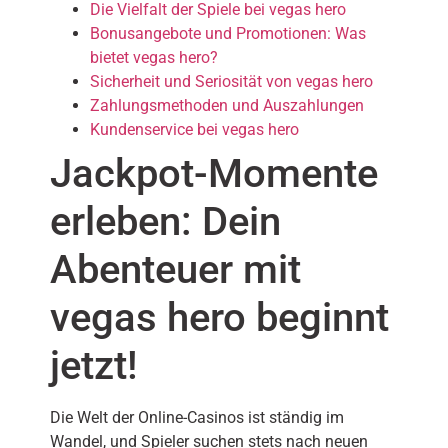
Die Vielfalt der Spiele bei vegas hero
Bonusangebote und Promotionen: Was
bietet vegas hero?
Sicherheit und Seriosität von vegas hero
Zahlungsmethoden und Auszahlungen
Kundenservice bei vegas hero
Jackpot-Momente
erleben: Dein
Abenteuer mit
vegas hero beginnt
jetzt!
Die Welt der Online-Casinos ist ständig im
Wandel, und Spieler suchen stets nach neuen