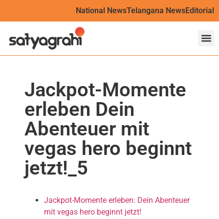
National News
Telangana News
Editorial
Jackpot-Momente
erleben Dein
Abenteuer mit
vegas hero beginnt
jetzt!_5
Jackpot-Momente erleben: Dein Abenteuer
mit vegas hero beginnt jetzt!