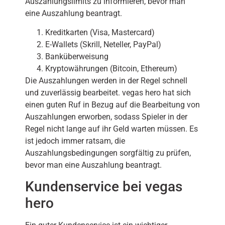
Auszahlungslimits zu informieren, bevor man
eine Auszahlung beantragt.
Kreditkarten (Visa, Mastercard)
E-Wallets (Skrill, Neteller, PayPal)
Banküberweisung
Kryptowährungen (Bitcoin, Ethereum)
Die Auszahlungen werden in der Regel schnell
und zuverlässig bearbeitet. vegas hero hat sich
einen guten Ruf in Bezug auf die Bearbeitung von
Auszahlungen erworben, sodass Spieler in der
Regel nicht lange auf ihr Geld warten müssen. Es
ist jedoch immer ratsam, die
Auszahlungsbedingungen sorgfältig zu prüfen,
bevor man eine Auszahlung beantragt.
Kundenservice bei vegas
hero