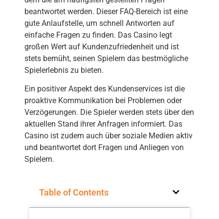
beantwortet werden. Dieser FAQ-Bereich ist eine
gute Anlaufstelle, um schnell Antworten auf
einfache Fragen zu finden. Das Casino legt
großen Wert auf Kundenzufriedenheit und ist
stets bemüht, seinen Spielern das bestmögliche
Spielerlebnis zu bieten.
Ein positiver Aspekt des Kundenservices ist die
proaktive Kommunikation bei Problemen oder
Verzögerungen. Die Spieler werden stets über den
aktuellen Stand ihrer Anfragen informiert. Das
Casino ist zudem auch über soziale Medien aktiv
und beantwortet dort Fragen und Anliegen von
Spielern.
Table of Contents