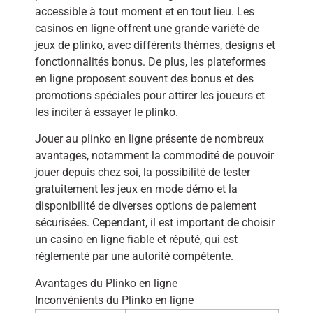
accessible à tout moment et en tout lieu. Les
casinos en ligne offrent une grande variété de
jeux de plinko, avec différents thèmes, designs et
fonctionnalités bonus. De plus, les plateformes
en ligne proposent souvent des bonus et des
promotions spéciales pour attirer les joueurs et
les inciter à essayer le plinko.
Jouer au plinko en ligne présente de nombreux
avantages, notamment la commodité de pouvoir
jouer depuis chez soi, la possibilité de tester
gratuitement les jeux en mode démo et la
disponibilité de diverses options de paiement
sécurisées. Cependant, il est important de choisir
un casino en ligne fiable et réputé, qui est
réglementé par une autorité compétente.
Avantages du Plinko en ligne
Inconvénients du Plinko en ligne