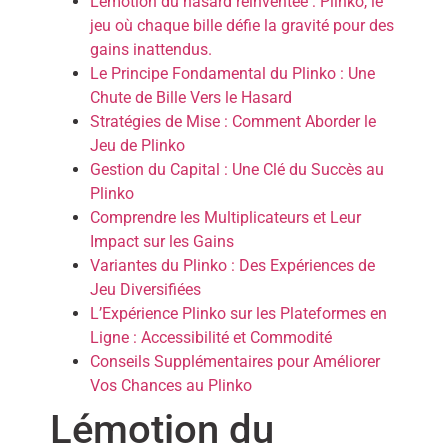
Lémotion du hasard réinventée : Plinko, le
jeu où chaque bille défie la gravité pour des
gains inattendus.
Le Principe Fondamental du Plinko : Une
Chute de Bille Vers le Hasard
Stratégies de Mise : Comment Aborder le
Jeu de Plinko
Gestion du Capital : Une Clé du Succès au
Plinko
Comprendre les Multiplicateurs et Leur
Impact sur les Gains
Variantes du Plinko : Des Expériences de
Jeu Diversifiées
L’Expérience Plinko sur les Plateformes en
Ligne : Accessibilité et Commodité
Conseils Supplémentaires pour Améliorer
Vos Chances au Plinko
Lémotion du