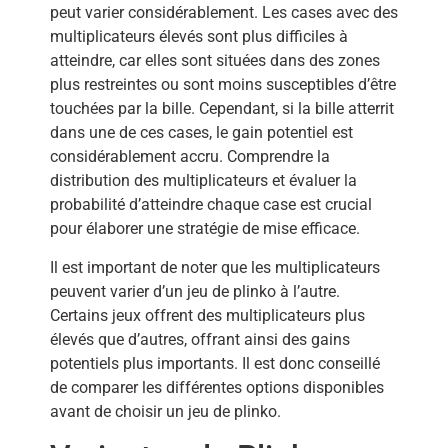
peut varier considérablement. Les cases avec des
multiplicateurs élevés sont plus difficiles à
atteindre, car elles sont situées dans des zones
plus restreintes ou sont moins susceptibles d’être
touchées par la bille. Cependant, si la bille atterrit
dans une de ces cases, le gain potentiel est
considérablement accru. Comprendre la
distribution des multiplicateurs et évaluer la
probabilité d’atteindre chaque case est crucial
pour élaborer une stratégie de mise efficace.
Il est important de noter que les multiplicateurs
peuvent varier d’un jeu de plinko à l’autre.
Certains jeux offrent des multiplicateurs plus
élevés que d’autres, offrant ainsi des gains
potentiels plus importants. Il est donc conseillé
de comparer les différentes options disponibles
avant de choisir un jeu de plinko.