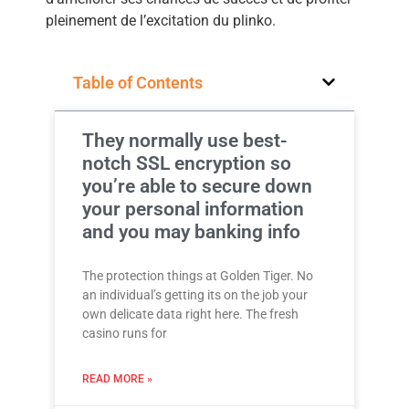
pleinement de l’excitation du plinko.
Table of Contents
They normally use best-
notch SSL encryption so
you’re able to secure down
your personal information
and you may banking info
The protection things at Golden Tiger. No
an individual’s getting its on the job your
own delicate data right here. The fresh
casino runs for
READ MORE »