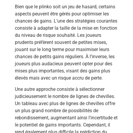
Bien que le plinko soit un jeu de hasard, certains
aspects peuvent être gérés pour optimiser les
chances de gains. L’une des stratégies courantes
consiste à adapter la taille de la mise en fonction
du niveau de risque souhaité. Les joueurs
prudents préfèrent souvent de petites mises,
jouant sur le long terme pour maximiser leurs
chances de petits gains réguliers. À l’inverse, les
joueurs plus audacieux peuvent opter pour des
mises plus importantes, visant des gains plus
élevés mais avec un risque accru de perte.
Une autre approche consiste à sélectionner
judicieusement le nombre de lignes de chevilles.
Un tableau avec plus de lignes de chevilles offre
un plus grand nombre de possibilités de
rebondissement, augmentant ainsi l’incertitude et
le potentiel de gains importants. Cependant, il
rend également plus difficile la prédiction du