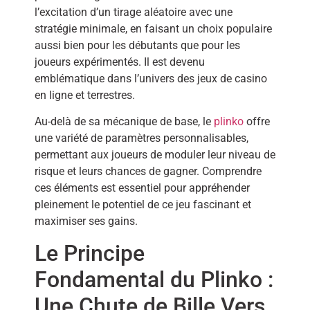
l’excitation d’un tirage aléatoire avec une
stratégie minimale, en faisant un choix populaire
aussi bien pour les débutants que pour les
joueurs expérimentés. Il est devenu
emblématique dans l’univers des jeux de casino
en ligne et terrestres.
Au-delà de sa mécanique de base, le
plinko
offre
une variété de paramètres personnalisables,
permettant aux joueurs de moduler leur niveau de
risque et leurs chances de gagner. Comprendre
ces éléments est essentiel pour appréhender
pleinement le potentiel de ce jeu fascinant et
maximiser ses gains.
Le Principe
Fondamental du Plinko :
Une Chute de Bille Vers