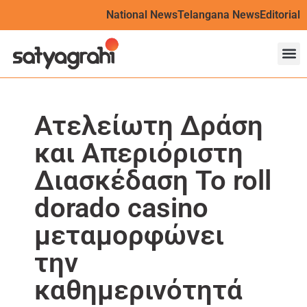
National News
Telangana News
Editorial
Ατελείωτη Δράση
και Απεριόριστη
Διασκέδαση Το roll
dorado casino
μεταμορφώνει
την
καθημερινότητά