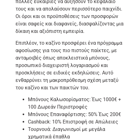
πολλές ευκαιρίες να αυξήσουν το κεφάλαιό
τους και να απολαύσουν περισσότερο παιχνίδι.
Οι όροι και οι προϋποθέσεις των προσφορών
είναι σαφείς και διαφανείς, διασφαλίζοντας μια
δίκαιη και αξιόπιστη εμπειρία.
Επιπλέον, το καζίνο προσφέρει ένα πρόγραμμα
αφοσίωσης για τους πιο πιστούς παίκτες, με
ανταμοιβές όπως αποκλειστικά μπόνους,
προσωπικό διαχειριστή λογαριασμού και
προσκλήσεις σε ειδικές εκδηλώσεις. Αυτό
ενθαρρύνει τη μακροπρόθεσμη σχέση μεταξύ
του καζίνο και των παικτών του.
Μπόνους Καλωσορίσματος: Έως 1000€ +
100 Δωρεάν Περιστροφές
Μπόνους Επαναφόρτισης: 50% Έως 200€
Cashback: 10% Επιστροφή σε Απώλειες
Τουρνουά: Διαγωνισμοί με μεγάλα
χρηματικά έπαθλα