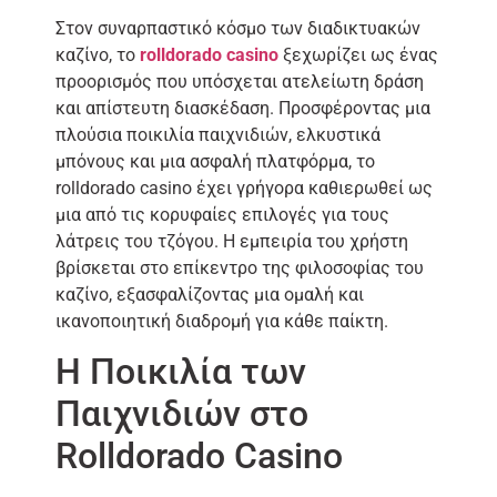
Στον συναρπαστικό κόσμο των διαδικτυακών
καζίνο, το
rolldorado casino
ξεχωρίζει ως ένας
προορισμός που υπόσχεται ατελείωτη δράση
και απίστευτη διασκέδαση. Προσφέροντας μια
πλούσια ποικιλία παιχνιδιών, ελκυστικά
μπόνους και μια ασφαλή πλατφόρμα, το
rolldorado casino έχει γρήγορα καθιερωθεί ως
μια από τις κορυφαίες επιλογές για τους
λάτρεις του τζόγου. Η εμπειρία του χρήστη
βρίσκεται στο επίκεντρο της φιλοσοφίας του
καζίνο, εξασφαλίζοντας μια ομαλή και
ικανοποιητική διαδρομή για κάθε παίκτη.
Η Ποικιλία των
Παιχνιδιών στο
Rolldorado Casino