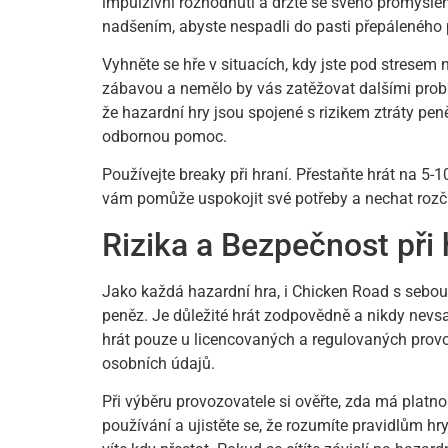
impulzivní rozhodnutí a držte se svého promyšl
nadšením, abyste nespadli do pasti přepáleného p
Vyhněte se hře v situacích, kdy jste pod stresem
zábavou a nemělo by vás zatěžovat dalšími problé
že hazardní hry jsou spojené s rizikem ztráty pe
odbornou pomoc.
Používejte breaky při hraní. Přestaňte hrát na 5-1
vám pomůže uspokojit své potřeby a nechat rozčí
Rizika a Bezpečnost při
Jako každá hazardní hra, i Chicken Road s sebou 
peněz. Je důležité hrát zodpovědně a nikdy nevsaz
hrát pouze u licencovaných a regulovaných provoz
osobních údajů.
Při výběru provozovatele si ověřte, zda má platn
používání a ujistěte se, že rozumíte pravidlům hr