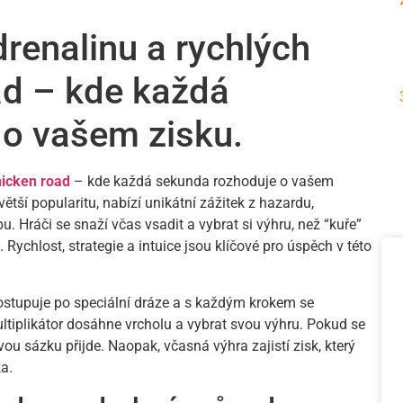
renalinu a rychlých
ad – kde každá
 o vašem zisku.
hicken road
– kde každá sekunda rozhoduje o vašem
větší popularitu, nabízí unikátní zážitek z hazardu,
 Hráči se snaží včas vsadit a vybrat si výhru, než “kuře”
 Rychlost, strategie a intuice jsou klíčové pro úspěch v této
postupuje po speciální dráze a s každým krokem se
ultiplikátor dosáhne vrcholu a vybrat svou výhru. Pokud se
vou sázku přijde. Naopak, včasná výhra zajistí zisk, který
a.