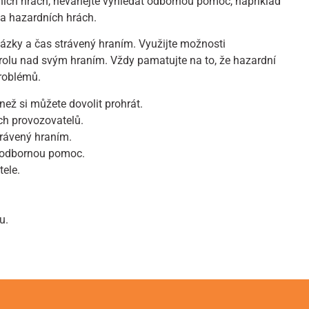
rdních hrách, neváhejte vyhledat odbornou pomoc, například
na hazardních hrách.
 sázky a čas strávený hraním. Využijte možnosti
trolu nad svým hraním. Vždy pamatujte na to, že hazardní
problémů.
než si můžete dovolit prohrát.
ch provozovatelů.
trávený hraním.
e odbornou pomoc.
tele.
u.