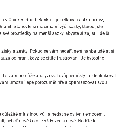
h v Chicken Road. Bankroll je celková částka peněz,
 chránit. Stanovte si maximální výši sázky, kterou jste
e své prostředky na menší sázky, abyste si zajistili delší
é zisky a ztráty. Pokud se vám nedaří, není hanba udělat si
 pauzu od hraní, když se cítíte frustrovaní. Je bytostné
. To vám pomůže analyzovat svůj herní styl a identifikovat
er vám umožní lépe porozumět hře a optimalizovat svou
 důležité mít silnou vůli a nedat se ovlivnit emocemi.
i, neboť nové kolo je vždy zcela nové. Nedělejte