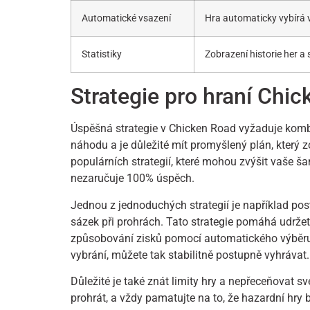
Automatické vsazení
Hra automaticky vybírá 
Statistiky
Zobrazení historie her a
Strategie pro hraní Chi
Úspěšná strategie v Chicken Road vyžaduje kombin
náhodu a je důležité mít promyšlený plán, který zo
populárních strategií, které mohou zvýšit vaše ša
nezaručuje 100% úspěch.
Jednou z jednoduchých strategií je například po
sázek při prohrách. Tato strategie pomáhá udržet 
způsobování zisků pomocí automatického výběru v
vybrání, můžete tak stabilitně postupně vyhrávat.
Důležité je také znát limity hry a nepřeceňovat s
prohrát, a vždy pamatujte na to, že hazardní hry