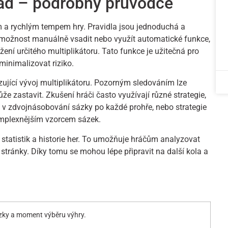
ad – podrobný průvodce
m a rychlým tempem hry. Pravidla jsou jednoduchá a
 možnost manuálně vsadit nebo využít automatické funkce,
žení určitého multiplikátoru. Tato funkce je užitečná pro
í minimalizovat riziko.
zující vývoj multiplikátoru. Pozorným sledováním lze
ůže zastavit. Zkušení hráči často využívají různé strategie,
vá v zdvojnásobování sázky po každé prohře, nebo strategie
omplexnějším vzorcem sázek.
 statistik a historie her. To umožňuje hráčům analyzovat
bé stránky. Díky tomu se mohou lépe připravit na další kola a
.
ázky a moment výběru výhry.