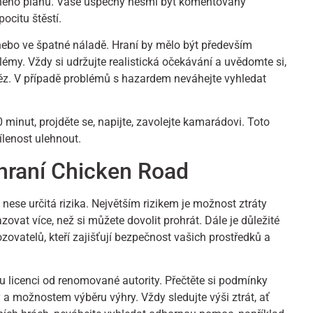
eného plánu. Vaše úspěchy nesmí být komentovány
ocitu štěstí.
 nebo ve špatné náladě. Hraní by mělo být především
my. Vždy si udržujte realistická očekávání a uvědomte si,
něz. V případě problémů s hazardem neváhejte vyhledat
0 minut, projděte se, napijte, zavolejte kamarádovi. Toto
lenost ulehnout.
 hraní Chicken Road
nese určitá rizika. Největším rizikem je možnost ztráty
ovat více, než si můžete dovolit prohrát. Dále je důležité
ovatelů, kteří zajišťují bezpečnost vašich prostředků a
ou licenci od renomované autority. Přečtěte si podmínky
y a možnostem výběru výhry. Vždy sledujte výši ztrát, ať