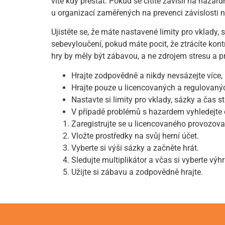
víte kdy přestat. Pokud se cítíte závislí na haza
u organizací zaměřených na prevenci závislosti 
Ujistěte se, že máte nastavené limity pro vklady,
sebevyloučení, pokud máte pocit, že ztrácíte kon
hry by měly být zábavou, a ne zdrojem stresu a 
Hrajte zodpovědně a nikdy nevsázejte více, 
Hrajte pouze u licencovaných a regulovaný
Nastavte si limity pro vklady, sázky a čas s
V případě problémů s hazardem vyhledejt
Zaregistrujte se u licencovaného provozova
Vložte prostředky na svůj herní účet.
Vyberte si výši sázky a začněte hrát.
Sledujte multiplikátor a včas si vyberte výhr
Užijte si zábavu a zodpovědně hrajte.