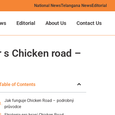
National News
Telangana News
Editorial
ws
Editorial
About Us
Contact Us
r s Chicken road –
Table of Contents
Jak funguje Chicken Road – podrobný
průvodce
Strategie pro hraní Chicken Road