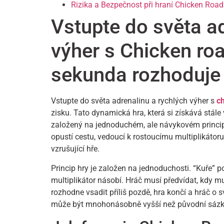
Rizika a Bezpečnost při hraní Chicken Road
Vstupte do světa ad
výher s Chicken ro
sekunda rozhoduje
Vstupte do světa adrenalinu a rychlých výher s
c
zisku. Tato dynamická hra, která si získává stále 
založený na jednoduchém, ale návykovém principu.
opustí cestu, vedoucí k rostoucímu multiplikátoru.
vzrušující hře.
Princip hry je založen na jednoduchosti. “Kuře” 
multiplikátor násobí. Hráč musí předvídat, kdy m
rozhodne vsadit příliš pozdě, hra končí a hráč o s
může být mnohonásobně vyšší než původní sázk