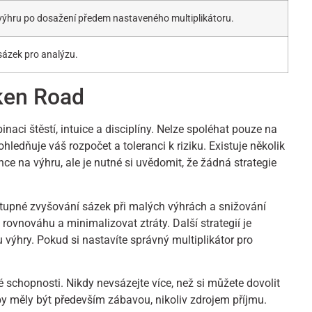
výhru po dosažení předem nastaveného multiplikátoru.
 sázek pro analýzu.
cken Road
aci štěstí, intuice a disciplíny. Nelze spoléhat pouze na
hledňuje váš rozpočet a toleranci k riziku. Existuje několik
nce na výhru, ale je nutné si uvědomit, že žádná strategie
stupné zvyšování sázek při malých výhrách a snižování
rovnováhu a minimalizovat ztráty. Další strategií je
ýhry. Pokud si nastavíte správný multiplikátor pro
vé schopnosti. Nikdy nevsázejte více, než si můžete dovolit
 by měly být především zábavou, nikoliv zdrojem příjmu.