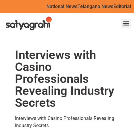
National News
Telangana News
Editorial
Interviews with
Casino
Professionals
Revealing Industry
Secrets
Interviews with Casino Professionals Revealing
Industry Secrets