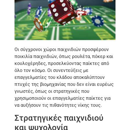
Οι σύγχρονοι χώροι παιχνιδιών προσφέρουν
ποικιλία παιχνιδιών, όπως ρουλέτα, πόκερ και
κουλοχέρηδες, προσελκύοντας παίκτες από
όλο τον κόσμο. Οι συνεντεύξεις με
επαγγελματίες του κλάδου αποκαλύπτουν
πτυχές της βιομηχανίας που δεν είναι ευρέως
γνωστές, όπως οι στρατηγικές που
χρησιμοποιούν οι επαγγελματίες παίκτες για
να αυξήσουν τις πιθανότητες νίκης τους.
Στρατηγικές παιχνιδιού
και ψυχολογία