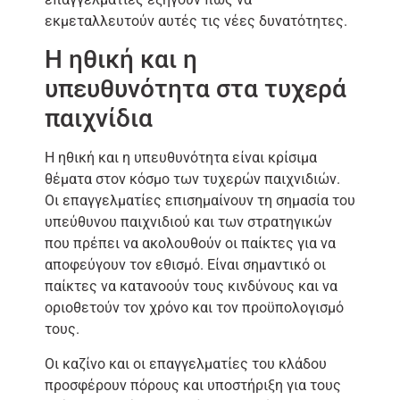
εκμεταλλευτούν αυτές τις νέες δυνατότητες.
Η ηθική και η
υπευθυνότητα στα τυχερά
παιχνίδια
Η ηθική και η υπευθυνότητα είναι κρίσιμα
θέματα στον κόσμο των τυχερών παιχνιδιών.
Οι επαγγελματίες επισημαίνουν τη σημασία του
υπεύθυνου παιχνιδιού και των στρατηγικών
που πρέπει να ακολουθούν οι παίκτες για να
αποφεύγουν τον εθισμό. Είναι σημαντικό οι
παίκτες να κατανοούν τους κινδύνους και να
οριοθετούν τον χρόνο και τον προϋπολογισμό
τους.
Οι καζίνο και οι επαγγελματίες του κλάδου
προσφέρουν πόρους και υποστήριξη για τους