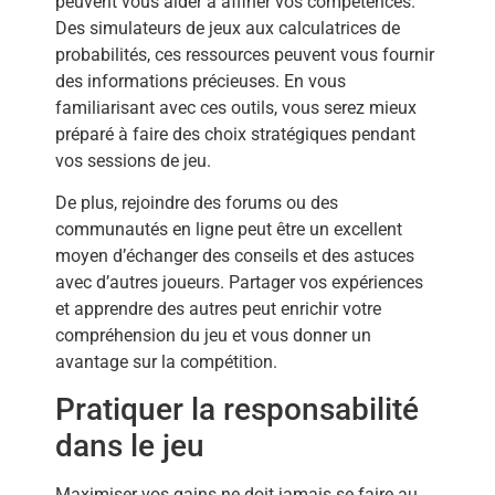
peuvent vous aider à affiner vos compétences.
Des simulateurs de jeux aux calculatrices de
probabilités, ces ressources peuvent vous fournir
des informations précieuses. En vous
familiarisant avec ces outils, vous serez mieux
préparé à faire des choix stratégiques pendant
vos sessions de jeu.
De plus, rejoindre des forums ou des
communautés en ligne peut être un excellent
moyen d’échanger des conseils et des astuces
avec d’autres joueurs. Partager vos expériences
et apprendre des autres peut enrichir votre
compréhension du jeu et vous donner un
avantage sur la compétition.
Pratiquer la responsabilité
dans le jeu
Maximiser vos gains ne doit jamais se faire au