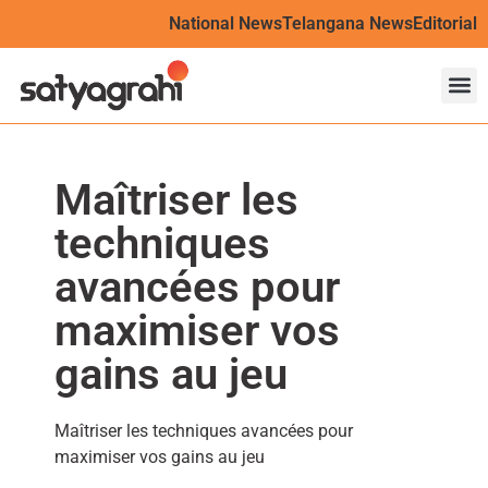
National News
Telangana News
Editorial
Maîtriser les
techniques
avancées pour
maximiser vos
gains au jeu
Maîtriser les techniques avancées pour
maximiser vos gains au jeu