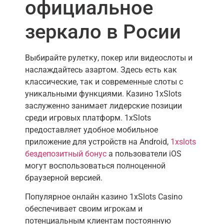
официальное
зеркало в Росии
Выбирайте рулетку, покер или видеослоты и
наслаждайтесь азартом. Здесь есть как
классические, так и современные слоты с
уникальными функциями. Казино 1xSlots
заслуженно занимает лидерские позиции
среди игровых платформ. 1xSlots
предоставляет удобное мобильное
приложение для устройств на Android,
1xslots
бездепозитный бонус
а пользователи iOS
могут воспользоваться полноценной
браузерной версией.
Популярное онлайн казино 1xSlots Casino
обеспечивает своим игрокам и
потенциальным клиентам постоянную