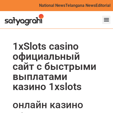
National News
Telangana News
Editorial
1хSlots casino
официальный
сайт с быстрыми
выплатами
казино 1xslots
онлайн казино