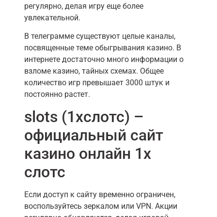
регулярно, делая игру еще более
увлекательной.
В телеграмме существуют целые каналы,
посвященные теме обыгрывания казино. В
интернете достаточно много информации о
взломе казино, тайных схемах. Общее
количество игр превышает 3000 штук и
постоянно растет.
slots (1хслотс) –
официальный сайт
казино онлайн 1х
слотс
Если доступ к сайту временно ограничен,
воспользуйтесь зеркалом или VPN. Акции