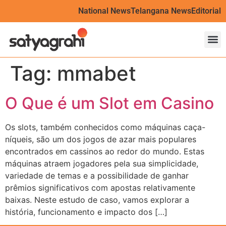
National News
Telangana News
Editorial
Tag:
mmabet
O Que é um Slot em Casino
Os slots, também conhecidos como máquinas caça-
níqueis, são um dos jogos de azar mais populares
encontrados em cassinos ao redor do mundo. Estas
máquinas atraem jogadores pela sua simplicidade,
variedade de temas e a possibilidade de ganhar
prêmios significativos com apostas relativamente
baixas. Neste estudo de caso, vamos explorar a
história, funcionamento e impacto dos […]