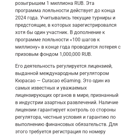
розыгрышем 1 миллиона RUB. Эта
программа лояльности действует до конца
2024 года. Учитывались текущие турниры и
предстоящие, в которых зарегистрировался
хотя бы один участник. В дополнение к
программе лояльности «100 шагов к
миллиону» в конце года проводится лотерея с
призовым фондом 1,000,000 RUB.
Его деятельность регулируется лицензией,
выданной международным регулятором
Кюрасао — Curacao eGaming. Это один из
самых известных и уважаемых
лицензирующих органов в мире, признанный
в индустрии азартных развлечений. Наличие
лицензии гарантирует контроль со стороны
регулятора, честные условия и гарантию по
выполнению финансовых обязательств. Для
этого требуется регистрация по номеру