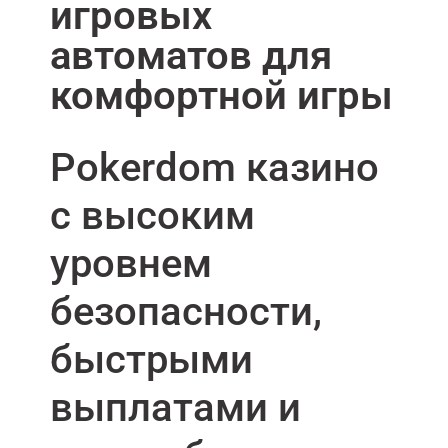
игровых
автоматов для
комфортной игры
Pokerdom казино
с высоким
уровнем
безопасности,
быстрыми
выплатами и