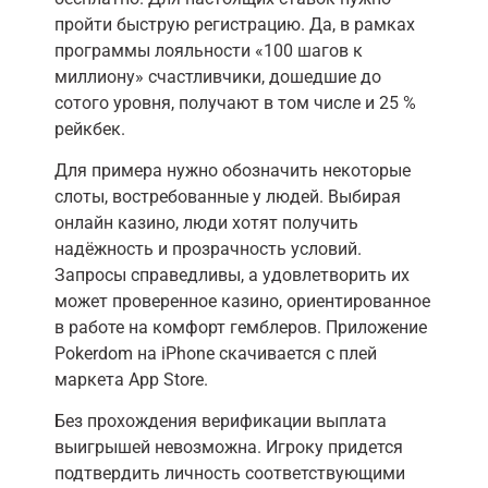
пройти быструю регистрацию. Да, в рамках
программы лояльности «100 шагов к
миллиону» счастливчики, дошедшие до
сотого уровня, получают в том числе и 25 %
рейкбек.
Для примера нужно обозначить некоторые
слоты, востребованные у людей. Выбирая
онлайн казино, люди хотят получить
надёжность и прозрачность условий.
Запросы справедливы, а удовлетворить их
может проверенное казино, ориентированное
в работе на комфорт гемблеров. Приложение
Pokerdom на iPhone скачивается с плей
маркета App Store.
Без прохождения верификации выплата
выигрышей невозможна. Игроку придется
подтвердить личность соответствующими