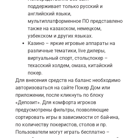
поддерживает только русский и
английский языки,
мультиплатформенное ПО представлено
также на казахском, немецком,
узбекском и других языках.
Казино – яркие игровые аппараты на
различные тематики, live дилеры,
виртуальный спорт, столы;покер –
техасский холдем, омаха, китайский
покер.
Для внесения средств на баланс необходимо
авторизоваться на сайте Покер Дом или
приложении, после кликнуть по блоку
«Депозит». Для комфорта игроков
предусмотрены фильтры, позволяющие
сортировать игры в зависимости от бай-ина,
по количеству покеристов, столов и пр.
Пользователи могут играть бесплатно –