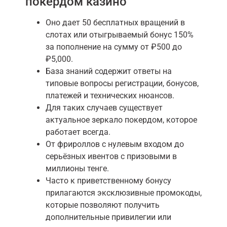
покердом казино
Оно дает 50 бесплатных вращений в
слотах или отыгрываемый бонус 150%
за пополнение на сумму от ₽500 до
₽5,000.
База знаний содержит ответы на
типовые вопросы регистрации, бонусов,
платежей и технических нюансов.
Для таких случаев существует
актуальное зеркало покердом, которое
работает всегда.
От фрироллов с нулевым входом до
серьёзных ивентов с призовыми в
миллионы тенге.
Часто к приветственному бонусу
прилагаются эксклюзивные промокоды,
которые позволяют получить
дополнительные привилегии или