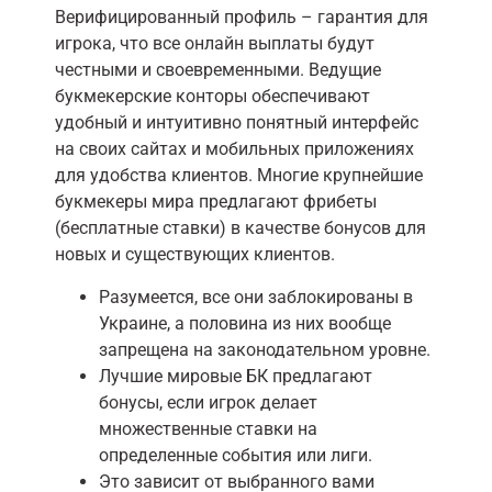
Верифицированный профиль – гарантия для
игрока, что все онлайн выплаты будут
честными и своевременными. Ведущие
букмекерские конторы обеспечивают
удобный и интуитивно понятный интерфейс
на своих сайтах и мобильных приложениях
для удобства клиентов. Многие крупнейшие
букмекеры мира предлагают фрибеты
(бесплатные ставки) в качестве бонусов для
новых и существующих клиентов.
Разумеется, все они заблокированы в
Украине, а половина из них вообще
запрещена на законодательном уровне.
Лучшие мировые БК предлагают
бонусы, если игрок делает
множественные ставки на
определенные события или лиги.
Это зависит от выбранного вами