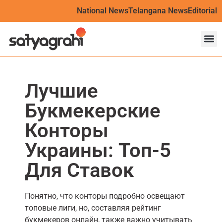
National News
Telangana News
Editorial
Лучшие
Букмекерские
Конторы
Украины: Топ-5
Для Ставок
Понятно, что конторы подробно освещают
топовые лиги, но, составляя рейтинг
букмекеров онлайн, также важно учитывать