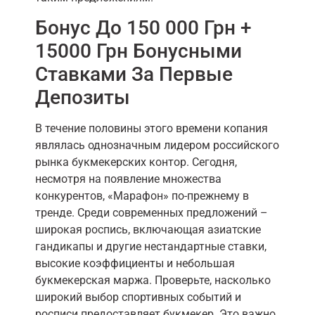
Бонус До 150 000 Грн +
15000 Грн Бонусными
Ставками За Первые
Депозиты
В течение половины этого времени копания
являлась однозначным лидером российского
рынка букмекерских контор. Сегодня,
несмотря на появление множества
конкурентов, «Марафон» по-прежнему в
тренде. Среди современных предложений –
широкая роспись, включающая азиатские
гандикапы и другие нестандартные ставки,
высокие коэффициенты и небольшая
букмекерская маржа. Проверьте, насколько
широкий выбор спортивных событий и
росписи предоставляет букмекер. Это важно,