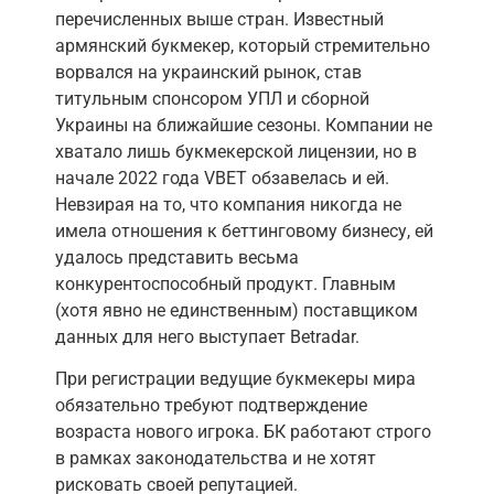
перечисленных выше стран. Известный
армянский букмекер, который стремительно
ворвался на украинский рынок, став
титульным спонсором УПЛ и сборной
Украины на ближайшие сезоны. Компании не
хватало лишь букмекерской лицензии, но в
начале 2022 года VBET обзавелась и ей.
Невзирая на то, что компания никогда не
имела отношения к беттинговому бизнесу, ей
удалось представить весьма
конкурентоспособный продукт. Главным
(хотя явно не единственным) поставщиком
данных для него выступает Betradar.
При регистрации ведущие букмекеры мира
обязательно требуют подтверждение
возраста нового игрока. БК работают строго
в рамках законодательства и не хотят
рисковать своей репутацией.