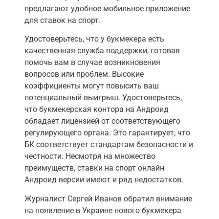
предлагают удобное мобильное приложение
для ставок на спорт.
Удостоверьтесь, что у букмекера есть
качественная служба поддержки, готовая
помочь вам в случае возникновения
вопросов или проблем. Высокие
коэффициенты могут повысить ваш
потенциальный выигрыш. Удостоверьтесь,
что букмекерская контора на Андроид
обладает лицензией от соответствующего
регулирующего органа. Это гарантирует, что
БК соответствует стандартам безопасности и
честности. Несмотря на множество
преимуществ, ставки на спорт онлайн
Андроид версии имеют и ряд недостатков.
Журналист Сергей Иванов обратил внимание
на появление в Украине нового букмекера