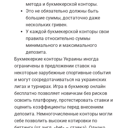
метода и букмекерской конторы.
Это не обязательно должны быть
большие суммы, достаточно даже
нескольких гривен.
У каждой букмекерской конторы свои
правила относительно суммы
минимального и максимального
депозита.
Букмекеркие конторы Украины иногда
ограничены в предложении ставок на
некоторые зарубежные спортивные события
и могут сосредотачиваться на украинских
лигах и турнирах. Игра в букмекер онлайн
бесплатно позволяет новичкам без рисков
освоить платформу, протестировать ставки и
оценить коэффициенты перед внесением
депозита. Немногочисленные конторы могли
себе позволить высокие котировки по
беттингу (от англ. «bet» – ставка). Однако