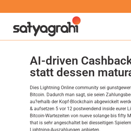
AI-driven Cashbac
statt dessen matur
Dies Lightning Online community sei gunstgewer
Bitcoin. Dadurch man sagt, sie seien Zahlungsbe
au?erhalb der Kopf-Blockchain abgewickelt werd
& aufsetzen 5 vor 12 postwendend inside eurer 
Bitcoin-Wartezeiten von nueve solange bis fifty 
that is sehr angeschaltet bei diesseitigen Spiele
Lightning-Auszahlungen anbieten.