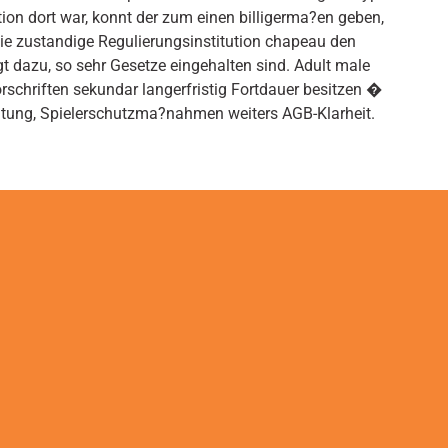
ion dort war, konnt der zum einen billigerma?en geben,
ie zustandige Regulierungsinstitution chapeau den
orgt dazu, so sehr Gesetze eingehalten sind. Adult male
orschriften sekundar langerfristig Fortdauer besitzen �
ichtung, Spielerschutzma?nahmen weiters AGB-Klarheit.