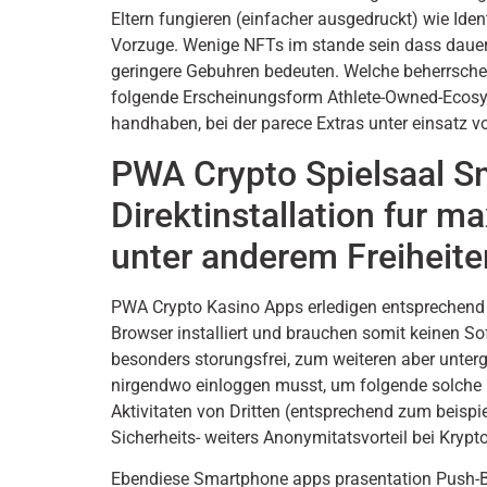
Eltern fungieren (einfacher ausgedruckt) wie Ide
Vorzuge. Wenige NFTs im stande sein dass dauerh
geringere Gebuhren bedeuten. Welche beherrsche
folgende Erscheinungsform Athlete-Owned-Ecos
handhaben, bei der parece Extras unter einsatz vo
PWA Crypto Spielsaal 
Direktinstallation fur m
unter anderem Freiheite
PWA Crypto Kasino Apps erledigen entsprechend 
Browser installiert und brauchen somit keinen Sof
besonders storungsfrei, zum weiteren aber unter
nirgendwo einloggen musst, um folgende solche 
Aktivitaten von Dritten (entsprechend zum beispie
Sicherheits- weiters Anonymitatsvorteil bei Krypt
Ebendiese Smartphone apps prasentation Push-Be