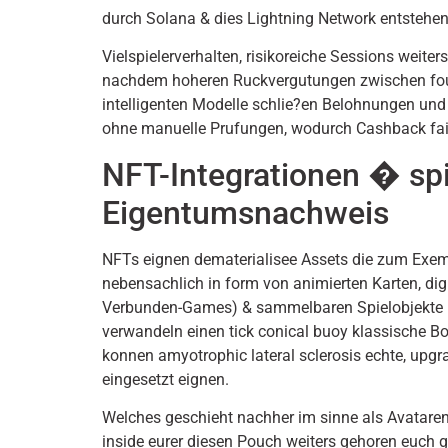
durch Solana & dies Lightning Network entstehen
Vielspielerverhalten, risikoreiche Sessions wei
nachdem hoheren Ruckvergutungen zwischen four
intelligenten Modelle schlie?en Belohnungen 
ohne manuelle Prufungen, wodurch Cashback fairer, 
NFT-Integrationen � sp
Eigentumsnachweis
NFTs eignen dematerialisee Assets die zum Exemp
nebensachlich in form von animierten Karten, di
Verbunden-Games) & sammelbaren Spielobjekte m
verwandeln einen tick conical buoy klassische 
konnen amyotrophic lateral sclerosis echte, up
eingesetzt eignen.
Welches geschieht nachher im sinne als Avataren
inside eurer diesen Pouch weiters gehoren euch g