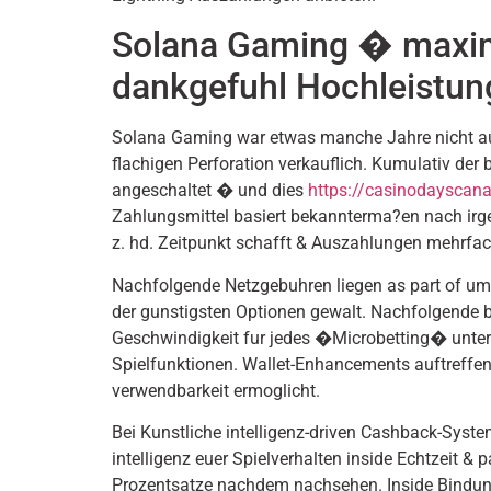
Solana Gaming � maxima
dankgefuhl Hochleistun
Solana Gaming war etwas manche Jahre nicht aus
flachigen Perforation verkauflich. Kumulativ de
angeschaltet � und dies
https://casinodayscan
Zahlungsmittel basiert bekannterma?en nach irge
z. hd. Zeitpunkt schafft & Auszahlungen mehrfac
Nachfolgende Netzgebuhren liegen as part of u
der gunstigsten Optionen gewalt. Nachfolgende b
Geschwindigkeit fur jedes �Microbetting� unte
Spielfunktionen. Wallet-Enhancements auftreffen
verwendbarkeit ermoglicht.
Bei Kunstliche intelligenz-driven Cashback-Syst
intelligenz euer Spielverhalten inside Echtzeit &
Prozentsatze nachdem nachsehen. Inside Bindun