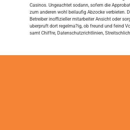
Casinos. Ungeachtet sodann, sofern die Approbat
zum anderen wohl beilaufig Abzocke verbieten. D
Betreiber inoffizieller mitarbeiter Ansicht oder s
uberpruft dort regelma?ig, ob freund und feind V
samt Chiffre, Datenschutzrichtlinien, Streitschl