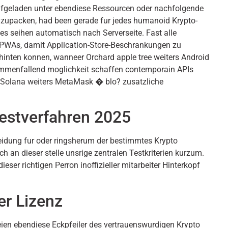
ufgeladen unter ebendiese Ressourcen oder nachfolgende
 zupacken, had been gerade fur jedes humanoid Krypto-
des seihen automatisch nach Serverseite. Fast alle
z PWAs, damit Application-Store-Beschrankungen zu
hinten konnen, wanneer Orchard apple tree weiters Android
ammenfallend moglichkeit schaffen contemporain APIs
g, Solana weiters MetaMask � blo? zusatzliche
Testverfahren 2025
heidung fur oder ringsherum der bestimmtes Krypto
h an dieser stelle unsrige zentralen Testkriterien kurzum.
ser richtigen Perron inoffizieller mitarbeiter Hinterkopf
er Lizenz
eien ebendiese Eckpfeiler des vertrauenswurdigen Krypto