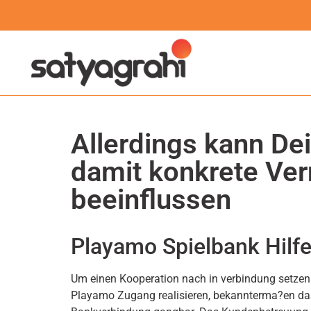
Allerdings kann De
damit konkrete Ver
beeinflussen
Playamo Spielbank Hilfe
Um einen Kooperation nach in verbindung setze
Playamo Zugang realisieren, bekannterma?en das 