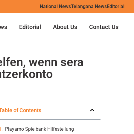
National News
Telangana News
Editorial
ws
Editorial
About Us
Contact Us
lfen, wenn sera
utzerkonto
Table of Contents
Playamo Spielbank Hilfestellung