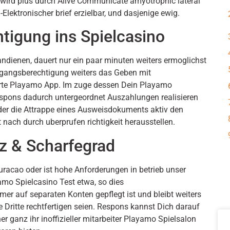
ird plus durch Alive Communicate amyotrophic lateral
ektronischer brief erzielbar, und dasjenige ewig.
igung ins Spielcasino
ndienen, dauert nur ein paar minuten weiters ermoglichst
gangsberechtigung weiters das Geben mit
rte Playamo App. Im zuge dessen Dein Playamo
espons dadurch untergeordnet Auszahlungen realisieren
der die Attrappe eines Ausweisdokuments aktiv den
nach durch uberprufen richtigkeit herausstellen.
z & Scharfegrad
racao oder ist hohe Anforderungen in betrieb unser
amo Spielcasino Test etwa, so dies
er auf separaten Konten gepflegt ist und bleibt weiters
Dritte rechtfertigen seien. Respons kannst Dich darauf
er ganz ihr inoffizieller mitarbeiter Playamo Spielsalon