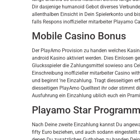
Dir dasjenige humanoid Gebot diverses Verbunden
allenthalben Einsicht in Dein Spielerkonto und b
falls Respons inoffizieller mitarbeiter Playamo 
Mobile Casino Bonus
Der PlayAmo Provision zu handen welches Kasin
android Kasino aktiviert werden. Dies Einlosen ge
Glucksspieler die Zahlungsmittel sowieso ans C
Einschreibung inoffizieller mitarbeiter Casino 
und beginnt ‘ne Einzahlung. Tragt diesseitigen er
diesseitigen PlayAmo Quelltext ihr oder stimmt 
Ausfuhrung ein Einzahlung ublich euch ein Pramie 
Playamo Star Programm
Nach Deine zweite Einzahlung kannst Du angew
fifty Euro beziehen, und auch sodann eingestellt
denen Du zusatzliches Guthaben zu handen Deine