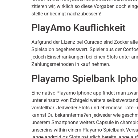
zitieren wir, wirklich so diese Vorgaben doch ein
stelle unbedingt nachzubessern!
PlayAmo Kauflichkeit
Aufgrund der Lizenz bei Curacao sind Zocker alle
Spielsalon begehrenswert. Spieler aus der Confo
jedoch Einschrankungen bei einen Slots unter an
Zahlungsmethoden in kauf nehmen.
Playamo Spielbank Ipho
Eine native Playamo Iphone app findet man zwar
unter einsatz von Echtgeld weiters selbstverstand
vorstellbar. Jedweder Slots und ebendiese Tafel-
kannst Du bekannterma?en jedweder wie geschmier
unserem Smartphone weiters Capsule in champion
unsereins within einem Playamo Spielbank Vers
lange android os Slots naturlich bereits lange au