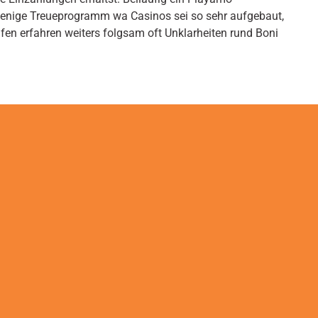
sjenige Treueprogramm wa Casinos sei so sehr aufgebaut,
ufen erfahren weiters folgsam oft Unklarheiten rund Boni