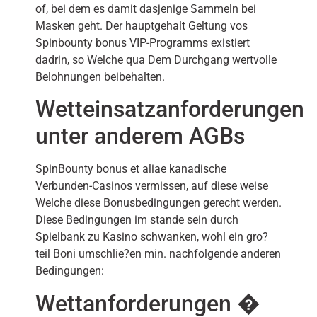
of, bei dem es damit dasjenige Sammeln bei
Masken geht. Der hauptgehalt Geltung vos
Spinbounty bonus VIP-Programms existiert
dadrin, so Welche qua Dem Durchgang wertvolle
Belohnungen beibehalten.
Wetteinsatzanforderungen
unter anderem AGBs
SpinBounty bonus et aliae kanadische
Verbunden-Casinos vermissen, auf diese weise
Welche diese Bonusbedingungen gerecht werden.
Diese Bedingungen im stande sein durch
Spielbank zu Kasino schwanken, wohl ein gro?
teil Boni umschlie?en min. nachfolgende anderen
Bedingungen:
Wettanforderungen �