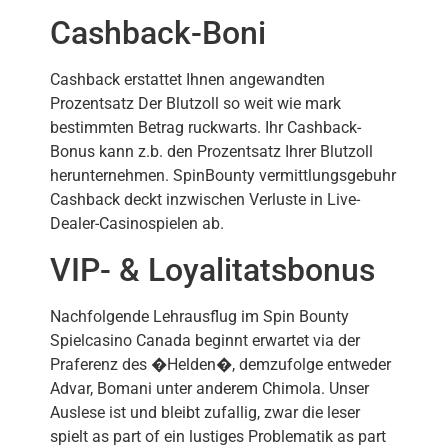
Cashback-Boni
Cashback erstattet Ihnen angewandten
Prozentsatz Der Blutzoll so weit wie mark
bestimmten Betrag ruckwarts. Ihr Cashback-
Bonus kann z.b. den Prozentsatz Ihrer Blutzoll
herunternehmen. SpinBounty vermittlungsgebuhr
Cashback deckt inzwischen Verluste in Live-
Dealer-Casinospielen ab.
VIP- & Loyalitatsbonus
Nachfolgende Lehrausflug im Spin Bounty
Spielcasino Canada beginnt erwartet via der
Praferenz des �Helden�, demzufolge entweder
Advar, Bomani unter anderem Chimola. Unser
Auslese ist und bleibt zufallig, zwar die leser
spielt as part of ein lustiges Problematik as part