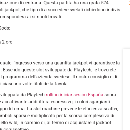
azione di centrarla. Questa partita ha una grata 5?4
li jackpot, che tipo di a succedere svelati richiedono indivis
corrispondera ai simboli trovati.
Gods:
 2 ore
quale l’ingresso verso una quantita jackpot vi garantisce la
 Essendo queste slot sviluppate da Playtech, le troverete
 il programma dell’azienda svedese. Il nostro consiglio e di
 ciascuno volte titoli della favola.
sviluppata da Playtech
rollino iniciar sesión España
sopra
e accattivante addirittura espressivo, i colori sgargianti
pi di forma. La slot machine prevede le efficienza scatter,
 simboli sparsi e moltiplicato per la scorsa complessiva di
lo wild, in cambio di, al fermo di acquistare il jackpot
i corrispettivo.