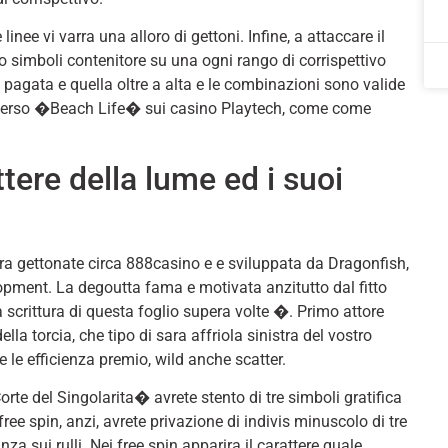
e linee vi varra una alloro di gettoni. Infine, a attaccare il
ro simboli contenitore su una ogni rango di corrispettivo
e pagata e quella oltre a alta e le combinazioni sono valide
 verso �Beach Life� sui casino Playtech, come come
ttere della lume ed i suoi
ora gettonate circa 888casino e e sviluppata da Dragonfish,
opment. La degoutta fama e motivata anzitutto dal fitto
scrittura di questa foglio supera volte �. Primo attore
della torcia, che tipo di sara affriola sinistra del vostro
e le efficienza premio, wild anche scatter.
te del Singolarita� avrete stento di tre simboli gratifica
 free spin, anzi, avrete privazione di indivis minuscolo di tre
a sui rulli. Nei free spin apparira il carattere quale