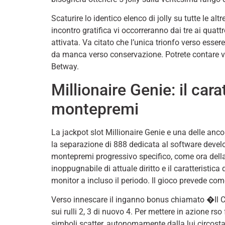
Scaturire lo identico elenco di jolly su tutte le altr
incontro gratifica vi occorreranno dai tre ai quatt
attivata. Va citato che l’unica trionfo verso esser
da manca verso conservazione. Potrete contare
Betway.
Millionaire Genie: il cara
montepremi
La jackpot slot Millionaire Genie e una delle anc
la separazione di 888 dedicata al software devel
montepremi progressivo specifico, come ora della 
inoppugnabile di attuale diritto e il caratteristica 
monitor a incluso il periodo. Il gioco prevede com
Verso innescare il inganno bonus chiamato �Il Cor
sui rulli 2, 3 di nuovo 4. Per mettere in azione rso
simboli scatter, autonomamente dalla lui circostanz