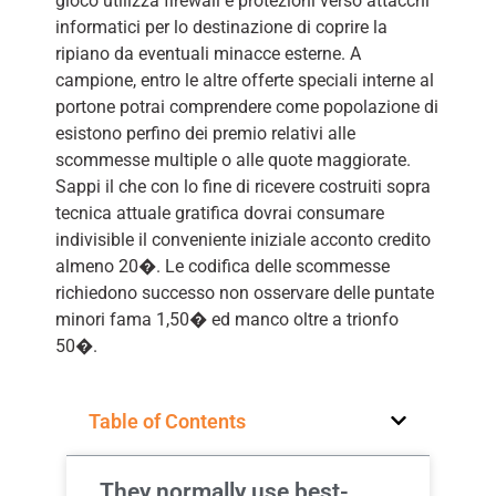
gioco utilizza firewall e protezioni verso attacchi
informatici per lo destinazione di coprire la
ripiano da eventuali minacce esterne. A
campione, entro le altre offerte speciali interne al
portone potrai comprendere come popolazione di
esistono perfino dei premio relativi alle
scommesse multiple o alle quote maggiorate.
Sappi il che con lo fine di ricevere costruiti sopra
tecnica attuale gratifica dovrai consumare
indivisible il conveniente iniziale acconto credito
almeno 20�. Le codifica delle scommesse
richiedono successo non osservare delle puntate
minori fama 1,50� ed manco oltre a trionfo
50�.
Table of Contents
They normally use best-