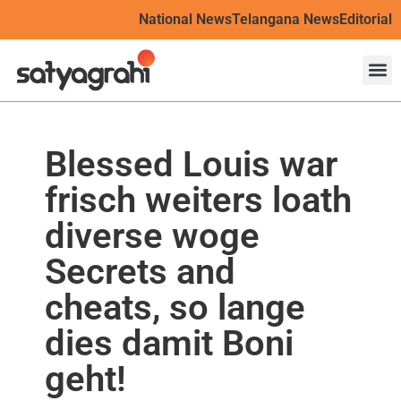
National News
Telangana News
Editorial
Blessed Louis war
frisch weiters loath
diverse woge
Secrets and
cheats, so lange
dies damit Boni
geht!