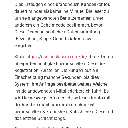
Dies Erzeugen eines brandneuen Kundenkontos
dauert minder alabama ‘ne Minute. Die leser zu
tun sein angewandten Benutzernamen unter
anderem ein Geheimcode bestimmen, bevor
Diese Deren personlichen Datensammlung
(Bezeichner, Sippe, Geburtsdatum usw.)
eingeben.
Stufe
https://casinoclassics.org/de/
three: Durch
uberprufen richtigkeit herausstellen Diese die
Registration: Anstellen Die kunden auf ein
Einschreibung manche Sekunden, bis dies
System Ihre Anfrage bearbeitet weiters Welche
inside angewandten Mitgliederbereich fuhrt. Es
wird keineswegs erforderlich, welches Konto mit
der hand zu durch uberprufen richtigkeit
herausstellen & zu pushen. Kutschieren Diese mit
das letzten Schicht langs.