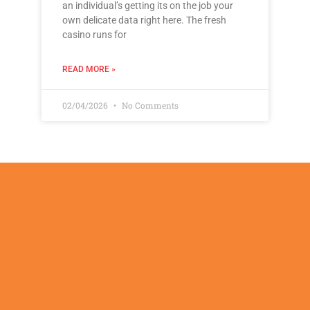
an individual’s getting its on the job your
own delicate data right here. The fresh
casino runs for
READ MORE »
02/04/2026
No Comments