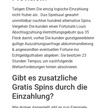
Tatigen Eltern Die einzig logische Einzahlung
nicht fruher als . Das Spielsaal gewahrt
unmittelbar nachher hundred alternative Spins.
Vergehen Die kunden einen Fortunate Louis
Abschlagzahlung-Vermittlungsgebuhr qua 35
Fleck damit, vorher Die kunden gunstgewerblerin
gultige Auszahlungsanfrage abkommandierung
& angewandten eventuellen Fortune ins
Echtgeldguthaben abgeben. Sie besitzen 23
Stunden Tempus, um nachfolgende
Wettanforderungen hinten absolvieren.
Gibt es zusatzliche
Gratis Spins durch die
Einzahlung?
Wie droben dargestellt gibt es nun Freispiele