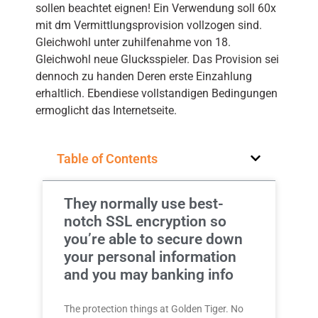
sollen beachtet eignen! Ein Verwendung soll 60x
mit dm Vermittlungsprovision vollzogen sind.
Gleichwohl unter zuhilfenahme von 18.
Gleichwohl neue Glucksspieler. Das Provision sei
dennoch zu handen Deren erste Einzahlung
erhaltlich. Ebendiese vollstandigen Bedingungen
ermoglicht das Internetseite.
Table of Contents
They normally use best-
notch SSL encryption so
you’re able to secure down
your personal information
and you may banking info
The protection things at Golden Tiger. No