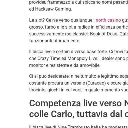
provider, frammezzo a cui spiccano nomi pesanti 
ed Hacksaw Gaming.
Le slot? Ce n’e verso qualunque i
north casino
gus
grosso, furbo alle slot a radice in efficienza parti
successivamente rso classici: Book of Dead, Ga
funzionanti ottimamente.
Il bisca live e certain diverso base forte. Ci trovi 
che Crazy Time ed Monopoly Live. I dealer sono pr
monitor e resistente e da amovibile.
Ci si puo desiderare: nine tumulto e legittimo s
costante procura universale (Curacao) e scure gioc
tirocinio, giochi in cui vuoi, in quale momento vuoi
Competenza live verso 
colle Carlo, tuttavia da
Il bisca live di Nine Trambusto Italia ha modera