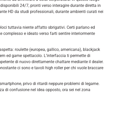
disponibili 24/7, pronti verso interagire durante diretta in
nte HD da studi professionali, durante ambienti curati nei
veloci tuttavia niente affatto sbrigativi. Certi parlano ed
te complesso e ideato verso farti sentire interiormente
spetta: roulette (europea, gallico, americana), blackjack
’em ed game spettacolo. L’interfaccia ti permette di
mpetente di nuovo direttamente chattare mediante il dealer.
stante ci sono e tavoli high roller per chi vuole braccare
smartphone, privo di ritardi neppure problemi di legame.
za di confusione nel idea opposto, ora sei nel zona