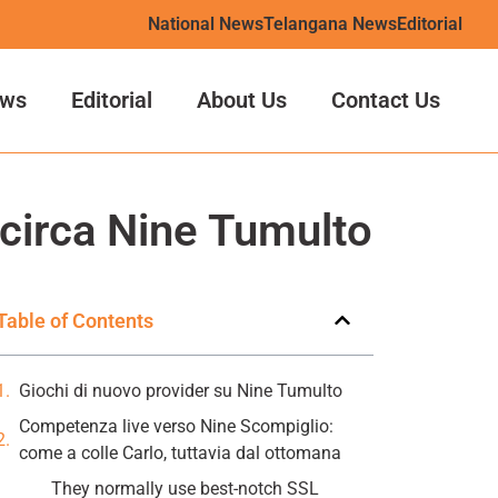
National News
Telangana News
Editorial
ws
Editorial
About Us
Contact Us
 circa Nine Tumulto
Table of Contents
Giochi di nuovo provider su Nine Tumulto
Competenza live verso Nine Scompiglio:
come a colle Carlo, tuttavia dal ottomana
They normally use best-notch SSL