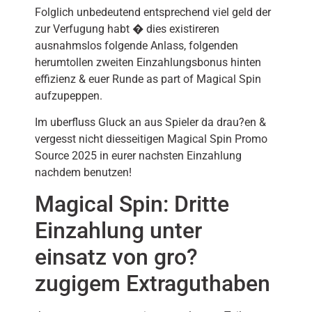
Folglich unbedeutend entsprechend viel geld der
zur Verfugung habt � dies existireren
ausnahmslos folgende Anlass, folgenden
herumtollen zweiten Einzahlungsbonus hinten
effizienz & euer Runde as part of Magical Spin
aufzupeppen.
Im uberfluss Gluck an aus Spieler da drau?en &
vergesst nicht diesseitigen Magical Spin Promo
Source 2025 in eurer nachsten Einzahlung
nachdem benutzen!
Magical Spin: Dritte
Einzahlung unter
einsatz von gro?
zugigem Extraguthaben