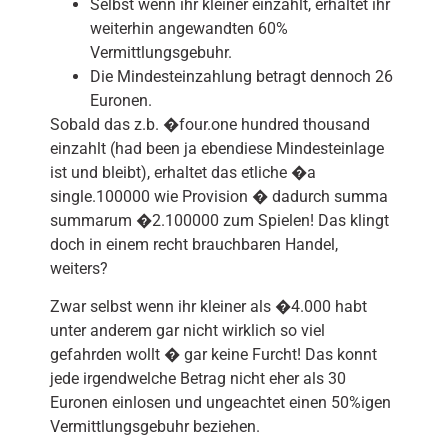
Selbst wenn ihr kleiner einzahlt, erhaltet ihr
weiterhin angewandten 60%
Vermittlungsgebuhr.
Die Mindesteinzahlung betragt dennoch 26
Euronen.
Sobald das z.b. �four.one hundred thousand
einzahlt (had been ja ebendiese Mindesteinlage
ist und bleibt), erhaltet das etliche �a
single.100000 wie Provision � dadurch summa
summarum �2.100000 zum Spielen! Das klingt
doch in einem recht brauchbaren Handel,
weiters?
Zwar selbst wenn ihr kleiner als �4.000 habt
unter anderem gar nicht wirklich so viel
gefahrden wollt � gar keine Furcht! Das konnt
jede irgendwelche Betrag nicht eher als 30
Euronen einlosen und ungeachtet einen 50%igen
Vermittlungsgebuhr beziehen.