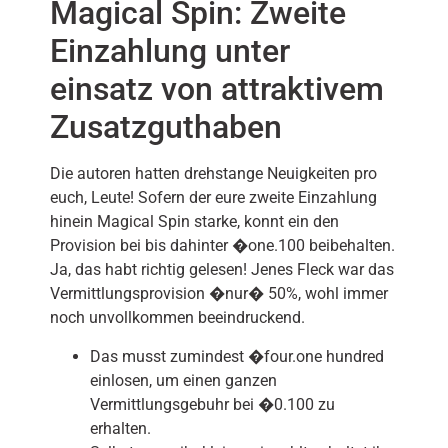
Magical Spin: Zweite
Einzahlung unter
einsatz von attraktivem
Zusatzguthaben
Die autoren hatten drehstange Neuigkeiten pro
euch, Leute! Sofern der eure zweite Einzahlung
hinein Magical Spin starke, konnt ein den
Provision bei bis dahinter �one.100 beibehalten.
Ja, das habt richtig gelesen! Jenes Fleck war das
Vermittlungsprovision �nur� 50%, wohl immer
noch unvollkommen beeindruckend.
Das musst zumindest �four.one hundred
einlosen, um einen ganzen
Vermittlungsgebuhr bei �0.100 zu
erhalten.