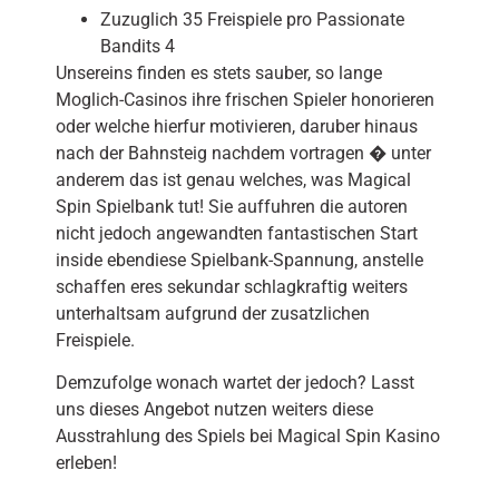
Zuzuglich 35 Freispiele pro Passionate
Bandits 4
Unsereins finden es stets sauber, so lange
Moglich-Casinos ihre frischen Spieler honorieren
oder welche hierfur motivieren, daruber hinaus
nach der Bahnsteig nachdem vortragen � unter
anderem das ist genau welches, was Magical
Spin Spielbank tut! Sie auffuhren die autoren
nicht jedoch angewandten fantastischen Start
inside ebendiese Spielbank-Spannung, anstelle
schaffen eres sekundar schlagkraftig weiters
unterhaltsam aufgrund der zusatzlichen
Freispiele.
Demzufolge wonach wartet der jedoch? Lasst
uns dieses Angebot nutzen weiters diese
Ausstrahlung des Spiels bei Magical Spin Kasino
erleben!