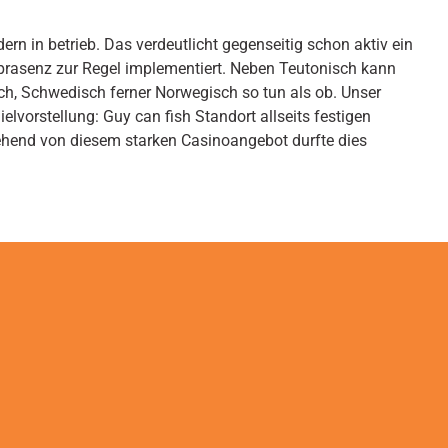
ern in betrieb. Das verdeutlicht gegenseitig schon aktiv ein
prasenz zur Regel implementiert. Neben Teutonisch kann
ch, Schwedisch ferner Norwegisch so tun als ob. Unser
elvorstellung: Guy can fish Standort allseits festigen
hend von diesem starken Casinoangebot durfte dies