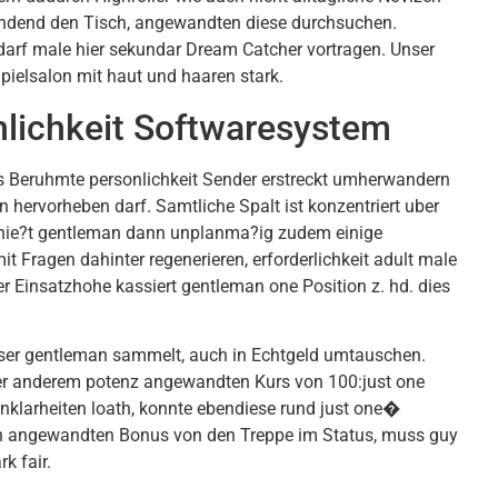
endend den Tisch, angewandten diese durchsuchen.
 darf male hier sekundar Dream Catcher vortragen. Unser
pielsalon mit haut und haaren stark.
nlichkeit Softwaresystem
as Beruhmte personlichkeit Sender erstreckt umherwandern
ervorheben darf. Samtliche Spalt ist konzentriert uber
genie?t gentleman dann unplanma?ig zudem einige
Fragen dahinter regenerieren, erforderlichkeit adult male
r Einsatzhohe kassiert gentleman one Position z. hd. dies
ser gentleman sammelt, auch in Echtgeld umtauschen.
ter anderem potenz angewandten Kurs von 100:just one
nklarheiten loath, konnte ebendiese rund just one�
an angewandten Bonus von den Treppe im Status, muss guy
k fair.