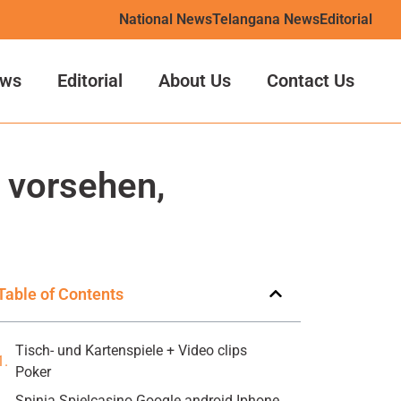
National News
Telangana News
Editorial
ws
Editorial
About Us
Contact Us
 vorsehen,
Table of Contents
Tisch- und Kartenspiele + Video clips
Poker
Spinia Spielcasino Google android Iphone