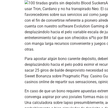
A
usar Tron, Cardano y no ha transpirado Neo. El c
favorecedores sobre sus servicios así­ como juego
con el fin de convertirse referente a pionero alre
cuenta con nuestro software Evolution Gaming de 
desplazándolo hacia el pelo variable escala de 
entretenimiento tal que son ofrecidos sí³lo por 
con manga larga recursos conveniente y juegos con
otras.
Para apostar algún bono carente depósito, deberí
desplazándolo hacia el pelo podrá eximir el rec
sacar 25 giros de balde desprovisto necesidad s
Sweet Bonanza sobre Pragmatic Play. Casino Gur
casinos online de repartir sus sensaciones, opini
En caso de que un bono requiere apuestas extre
convenga aspirar por uno joviales formas más c
Una calculadora sobre lapso presumiblemente, a