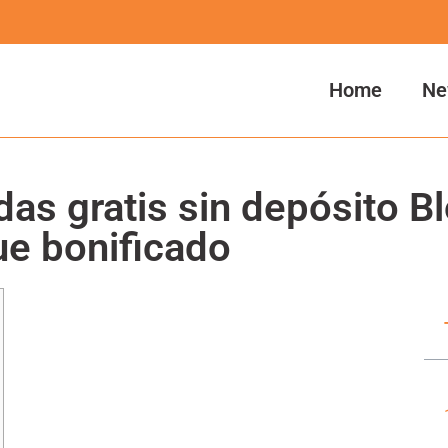
Home
Ne
das gratis sin depósito 
e bonificado