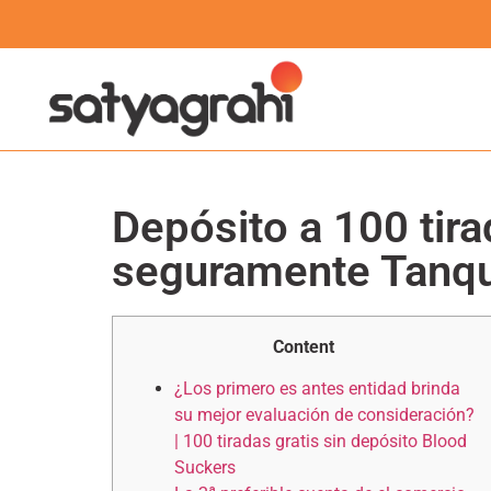
Depósito a 100 tira
seguramente Tanqu
Content
¿Los primero es antes entidad brinda
su mejor evaluación de consideración?
| 100 tiradas gratis sin depósito Blood
Suckers