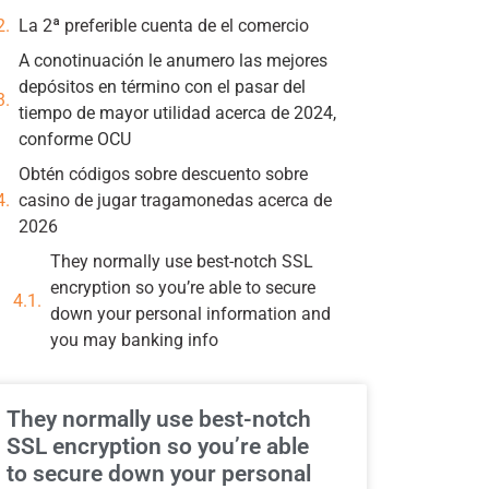
La 2ª preferible cuenta de el comercio
A conotinuación le anumero las mejores
depósitos en término con el pasar del
tiempo de mayor utilidad acerca de 2024,
conforme OCU
Obtén códigos sobre descuento sobre
casino de jugar tragamonedas acerca de
2026
They normally use best-notch SSL
encryption so you’re able to secure
down your personal information and
you may banking info
They normally use best-notch
SSL encryption so you’re able
to secure down your personal