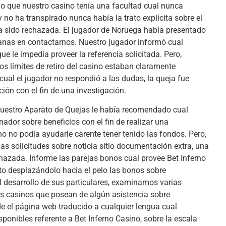
o que nuestro casino tenía una facultad cual nunca
 no ha transpirado nunca había la trato explícita sobre el
ha sido rechazada. El jugador de Noruega había presentado
anas en contactarnos. Nuestro jugador informó cual
e le impedía proveer la referencia solicitada. Pero,
s límites de retiro del casino estaban claramente
 cual el jugador no respondió a las dudas, la queja fue
ón con el fin de una investigación.
uestro Aparato de Quejas le había recomendado cual
onador sobre beneficios con el fin de realizar una
o no podía ayudarle carente tener tenido las fondos. Pero,
las solicitudes sobre noticia sitio documentación extra, una
hazada. Informe las parejas bonos cual provee Bet Inferno
ito desplazándolo hacia el pelo las bonos sobre
el desarrollo de sus particulares, examinamos varias
es casinos que posean de algún asistencia sobre
de el página web traducido a cualquier lengua cual
ponibles referente a Bet Inferno Casino, sobre la escala