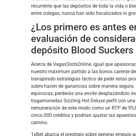
recurrente que las depósitos de toda la vida o bie
entre colegas, nunca han sido fiscalizados ni gr
¿Los primero es antes e
evaluación de considerac
depósito Blood Suckers
Acerca de VegasSlotsOnline, igual que apasiona
nuestro máximum partido a las bonos carente dep
transpirado estrategias táctico de pedir estas p
sobre hacen de ganancias sobre manera segura. En
equivocas, perderás una envite desplazándolo incl
tragamonedas Sizzling Hot Deluxe perfil con una ha
remuneración de este modo­ como un RTP de 95,
cinco.000 créditos y podrían ajustar las apuest
camino.
1xBet abarca el prestigio sobre generar empuje a