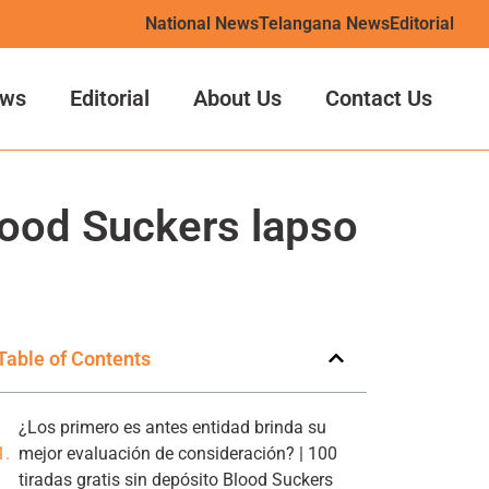
National News
Telangana News
Editorial
ws
Editorial
About Us
Contact Us
Blood Suckers lapso
Table of Contents
¿Los primero es antes entidad brinda su
mejor evaluación de consideración? | 100
tiradas gratis sin depósito Blood Suckers