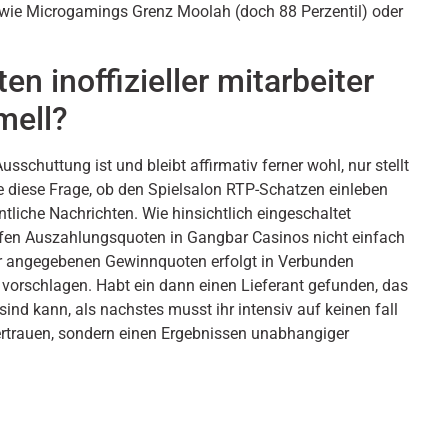
 wie Microgamings Grenz Moolah (doch 88 Perzentil) oder
 inoffizieller mitarbeiter
mell?
sschuttung ist und bleibt affirmativ ferner wohl, nur stellt
 diese Frage, ob den Spielsalon RTP-Schatzen einleben
liche Nachrichten. Wie hinsichtlich eingeschaltet
urfen Auszahlungsquoten in Gangbar Casinos nicht einfach
er angegebenen Gewinnquoten erfolgt in Verbunden
 vorschlagen. Habt ein dann einen Lieferant gefunden, das
ind kann, als nachstes musst ihr intensiv auf keinen fall
rtrauen, sondern einen Ergebnissen unabhangiger