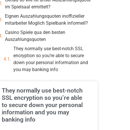
im Spielsaal ermittelt?
Eignen Auszahlungsquoten inoffizieller
mitarbeiter Moglich Spielbank informell?
Casino Spiele qua den besten
Auszahlungsquoten
They normally use best-notch SSL
encryption so you’re able to secure
down your personal information and
you may banking info
They normally use best-notch
SSL encryption so you’re able
to secure down your personal
information and you may
banking info