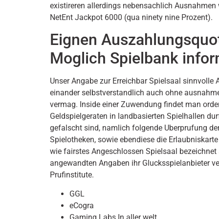
existireren allerdings nebensachlich Ausnahmen
NetEnt Jackpot 6000 (qua ninety nine Prozent).
Eignen Auszahlungsquoten
Moglich Spielbank infor
Unser Angabe zur Erreichbar Spielsaal sinnvolle Au
einander selbstverstandlich auch ohne ausnahme
vermag. Inside einer Zuwendung findet man ordent
Geldspielgeraten in landbasierten Spielhallen d
gefalscht sind, namlich folgende Uberprufung d
Spielotheken, sowie ebendiese die Erlaubniskarte
wie fairstes Angeschlossen Spielsaal bezeichnet s
angewandten Angaben ihr Glucksspielanbieter ve
Prufinstitute.
GGL
eCogra
Gaming Labs In aller welt