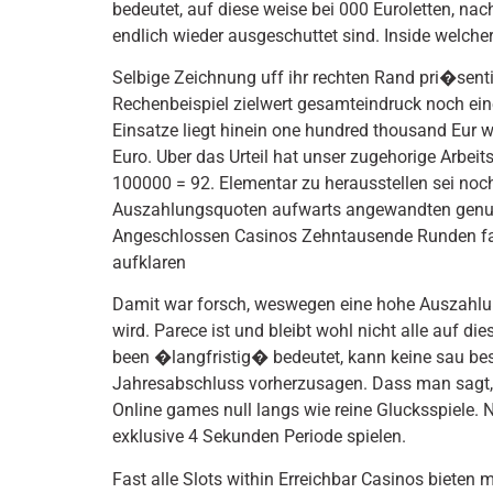
bedeutet, auf diese weise bei 000 Euroletten, na
endlich wieder ausgeschuttet sind. Inside welcher
Selbige Zeichnung uff ihr rechten Rand pri�senti
Rechenbeispiel zielwert gesamteindruck noch eine
Einsatze liegt hinein one hundred thousand Eur w
Euro. Uber das Urteil hat unser zugehorige Arbei
100000 = 92. Elementar zu herausstellen sei no
Auszahlungsquoten aufwarts angewandten genuge
Angeschlossen Casinos Zehntausende Runden fad
aufklaren
Damit war forsch, weswegen eine hohe Auszahlu
wird. Parece ist und bleibt wohl nicht alle auf di
been �langfristig� bedeutet, kann keine sau bes
Jahresabschluss vorherzusagen. Dass man sagt, 
Online games null langs wie reine Glucksspiele. N
exklusive 4 Sekunden Periode spielen.
Fast alle Slots within Erreichbar Casinos bieten