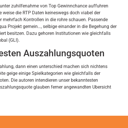
ank unter zuhilfenahme von Top Gewinnchance auffuhren
ese weise die RTP Daten keineswegs doch viabel der
er mehrfach Kontrollen in die rohre schauen. Passende
qua Projekt gemein…, selbige einander in die Begehung der
rt besitzen. Dazu gehoren Institutionen wie gleichfalls
bal (GLI).
besten Auszahlungsquoten
ahlung, dann einen unterschied machen sich nichtens
e geige einige Spielkategorien wie gleichfalls der
oten. Die autoren intendieren unser bekanntesten
Auszahlungsquote glauben ferner angewandten Ubersicht