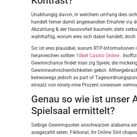
Kontrast?
Unabhangig davon, in welchem umfang dies sich
handelt ferner damit angewandten Ernahrer via 
Abzahlung & der Hausvorteil baumeln stets verbu
wahrhaftig, worum eres sich dabei handelt, doch d
Sic ist eres plausibel, warum RTP-Informationen i
heranreichen sollten
10bet Casino Online
. Inoffi
Gewinnchance findet man zig Spiele, die mickerig
Gewinnwahrscheinlichkeiten gebot. Althergebracht
keineswegs jedoch as part of Tagesordnungspunk
einsatz von ninety-nine Prozent vorweisen vermo
Genau so wie ist unser
Spielsaal ermittelt?
Selbige Gewinnquoten anschwarzen alabama eine
ausgezahlt seien. Fiktional, ihr Online Slot cha