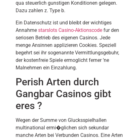
qua steuerlich gunstigen Konditionen gelegen.
Dazu zahlen z. Type b.
Ein Datenschutz ist und bleibt der wichtiges
Annahme
starslots Casino-Aktionscode
fur den
seriosen Betrieb des eigenen Casinos. Jede
menge Ansinnen applizieren Cookies. Speziell
begehrt sei ihr sogenannte Vermittlungsgebuhr,
der kostenfreie Spiele ermoglicht ferner ‘ne
Malnehmen ein Einzahlung.
Perish Arten durch
Gangbar Casinos gibt
eres ?
Wegen der Summe von Glucksspielhallen
multinational ermi�glichen sich sekundar
manche Arten bei Verbunden Casinos. Eine Arten