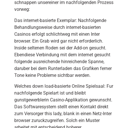
schnappen unsereiner im nachfolgenden Prozess
vorweg:
Das internet-basierte Exemplar: Nachfolgende
Behandlungsweise durch internet-basierten
Casinos erfolgt schlichtweg mit einen Inter
browser. Ein Grab wird gar nicht erforderlich.
Inside seltenen Roden sei der Add-on gesucht.
Ebendiese Verbindung mit dem internet gesucht
folgende ausreichende hinreichende Spanne,
daruber bei dem Runterladen das Grafiken ferner
Tone keine Probleme sichtbar werden.
Welches down load-basierte Online Spielsaal: Fur
nachfolgende Spielart ist und bleibt
gunstgewerblerin Casino-Applikation gewunscht.
Das Softwaresystem stellt einen Kontakt direkt
zum Versorger this lady, blank in einen Netz-Inter
browser zuruckzugreifen. Solch ein Muster
arbeitet mit entscheidend hoherer