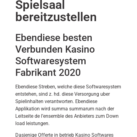
Spielsaal
bereitzustellen
Ebendiese besten
Verbunden Kasino
Softwaresystem
Fabrikant 2020
Ebendiese Streben, welche diese Softwaresystem
entstehen, sind z. hd. diese Versorgung uber
Spielinhalten verantworten. Ebendiese
Applikation wird summa summarum nach der
Leitseite de l’ensemble des Anbieters zum Down
load leistungen.
Dasjenige Offerte in betrieb Kasino Softwares