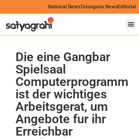
National News
Telangana News
Editorial
Die eine Gangbar
Spielsaal
Computerprogramm
ist der wichtiges
Arbeitsgerat, um
Angebote fur ihr
Erreichbar