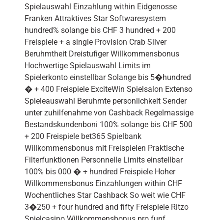
Spielauswahl Einzahlung within Eidgenosse
Franken Attraktives Star Softwaresystem
hundred% solange bis CHF 3 hundred + 200
Freispiele + a single Provision Crab Silver
Beruhmtheit Dreistufiger Willkommensbonus
Hochwertige Spielauswahl Limits im
Spielerkonto einstellbar Solange bis 5�hundred
� + 400 Freispiele ExciteWin Spielsalon Extenso
Spieleauswahl Beruhmte personlichkeit Sender
unter zuhilfenahme von Cashback Regelmassige
Bestandskundenboni 100% solange bis CHF 500
+ 200 Freispiele bet365 Spielbank
Willkommensbonus mit Freispielen Praktische
Filterfunktionen Personnelle Limits einstellbar
100% bis 000 � + hundred Freispiele Hoher
Willkommensbonus Einzahlungen within CHF
Wochentliches Star Cashback So weit wie CHF
3�250 + four hundred and fifty Freispiele Ritzo
Spielcasino Willkommensbonus pro funf