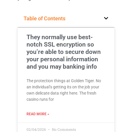
Table of Contents
They normally use best-
notch SSL encryption so
you’re able to secure down
your personal information
and you may banking info
The protection things at Golden Tiger. No
an individual’s getting its on the job your
own delicate data right here. The fresh
casino runs for
READ MORE »
02/04/2026
No Comments