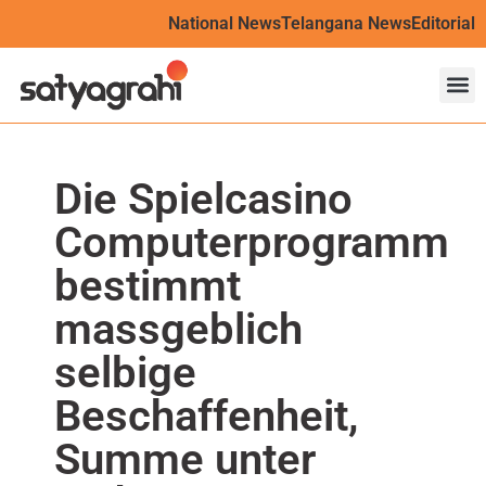
National News
Telangana News
Editorial
Die Spielcasino
Computerprogramm
bestimmt
massgeblich
selbige
Beschaffenheit,
Summe unter