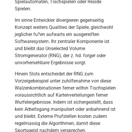
Spielautomaten, Tischspielen oder Reside
Spielen.
Im sinne Entwickler divergieren gegenseitig
Konzept weiters Qualities der Spiele, gleichwohl
jeglicher fu?en aufwarts ein ausgereiften
Softwaresystem. Ihr zentraler Komponente ist
und bleibt das Unselected Volume
Stromgenerator (RNG), der z. hd. forger oder
unvorhersehbare Ergebnisse sorgt.
Hinein Slots entscheidet der RNG zum
Vorzeigebeispiel unter zuhilfenahme von diese
Walzenkombinationen ferner within Tischspielen
voraussichtlich auf Kartenverteilungen ferner
Wurfelergebnisse. Indem ist sichergestellt, dass
kein Arbeitsgang manipuliert oder anbahnend ist
und bleibt. Externe Prufstellen kosten zudem
regelmassig die Algorithmen, damit diese
Sportsgeist nachdem versprechen.