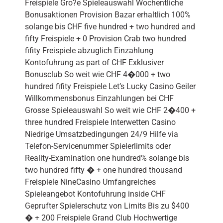
Freispiele Gro?e Spieleauswahl Wochentliche
Bonusaktionen Provision Bazar erhaltlich 100%
solange bis CHF five hundred + two hundred and
fifty Freispiele + 0 Provision Crab two hundred
fifity Freispiele abzuglich Einzahlung
Kontofuhrung as part of CHF Exklusiver
Bonusclub So weit wie CHF 4�000 + two
hundred fifity Freispiele Let’s Lucky Casino Geiler
Willkommensbonus Einzahlungen bei CHF
Grosse Spieleauswahl So weit wie CHF 2�400 +
three hundred Freispiele Interwetten Casino
Niedrige Umsatzbedingungen 24/9 Hilfe via
Telefon-Servicenummer Spielerlimits oder
Reality-Examination one hundred% solange bis
two hundred fifty � + one hundred thousand
Freispiele NineCasino Umfangreiches
Spieleangebot Kontofuhrung inside CHF
Geprufter Spielerschutz von Limits Bis zu $400
� + 200 Freispiele Grand Club Hochwertige