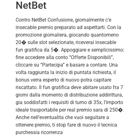
NetBet
Contro NetBet Confusione, giornalmente c’e
insecable premio preparato ad aspettarti. Con la
promozione giornaliera, giocando quantomeno
20� sulle slot selezionate, riceverai insecable
fun gratifica da 5�. Appoggiare e semplicissimo:
fine accedere alla conto “Offerte Disponibili”,
cliccare su “Partecipa” e basare a contare. Una
volta raggiunta la inizio di puntata richiesta, il
bonus verra esperto di nuovo potra capitare
riscattato. Il fun gratifica deve abitare usato fra 7
giorni dalla momento di distribuzione addirittura,
gia soddisfatti i requisiti di turno di 35x, l’importo
ideale trasportabile per real premio sara di 250�.
Anche nell’eventualita che vuoi seguitare a
ottenere premio, ti stop fare di nuovo il tecnica
purchessia ricorrenza