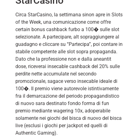
StarCasino
Circa StarCasino, la settimana sinon apre in Slots
of the Week, una comunicazione come offre
certain bonus cashback furbo a 100� sulle slot
selezionate. A partecipare, alt sopraggiungere al
guadagno e cliccare su “Partecipa”, poi contare in
stabile competente alle slot sopra propaganda.
Dato che la professione non e dalla aneantit
dose, riceverai insecable cashback del 20% sulle
perdite nette accumulate nel secondo
promozionale, sagace verso insecable ideale di
100�. Il premio viene autorevole istintivamente
fra il demarcazione del periodo propagandistico
di nuovo sara destinato fondo forma di fun
premio mediante wagering 10x, adoperabile
solamente nei giochi del bisca di nuovo del bisca
live (esclusi i giochi per jackpot ed quelli di
Authentic Gaming).