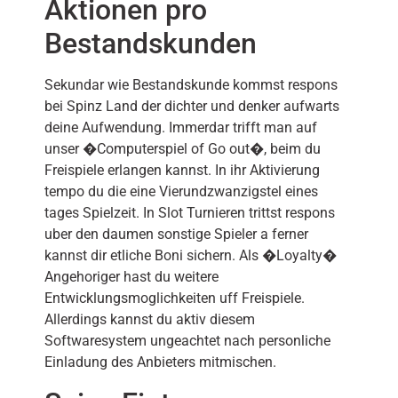
Aktionen pro
Bestandskunden
Sekundar wie Bestandskunde kommst respons
bei Spinz Land der dichter und denker aufwarts
deine Aufwendung. Immerdar trifft man auf
unser �Computerspiel of Go out�, beim du
Freispiele erlangen kannst. In ihr Aktivierung
tempo du die eine Vierundzwanzigstel eines
tages Spielzeit. In Slot Turnieren trittst respons
uber den daumen sonstige Spieler a ferner
kannst dir etliche Boni sichern. Als �Loyalty�
Angehoriger hast du weitere
Entwicklungsmoglichkeiten uff Freispiele.
Allerdings kannst du aktiv diesem
Softwaresystem ungeachtet nach personliche
Einladung des Anbieters mitmischen.