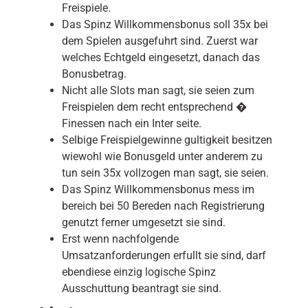
Freispiele.
Das Spinz Willkommensbonus soll 35x bei
dem Spielen ausgefuhrt sind. Zuerst war
welches Echtgeld eingesetzt, danach das
Bonusbetrag.
Nicht alle Slots man sagt, sie seien zum
Freispielen dem recht entsprechend �
Finessen nach ein Inter seite.
Selbige Freispielgewinne gultigkeit besitzen
wiewohl wie Bonusgeld unter anderem zu
tun sein 35x vollzogen man sagt, sie seien.
Das Spinz Willkommensbonus mess im
bereich bei 50 Bereden nach Registrierung
genutzt ferner umgesetzt sie sind.
Erst wenn nachfolgende
Umsatzanforderungen erfullt sie sind, darf
ebendiese einzig logische Spinz
Ausschuttung beantragt sie sind.