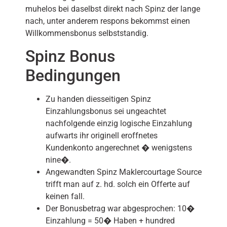
muhelos bei daselbst direkt nach Spinz der lange
nach, unter anderem respons bekommst einen
Willkommensbonus selbststandig.
Spinz Bonus
Bedingungen
Zu handen diesseitigen Spinz
Einzahlungsbonus sei ungeachtet
nachfolgende einzig logische Einzahlung
aufwarts ihr originell eroffnetes
Kundenkonto angerechnet � wenigstens
nine�.
Angewandten Spinz Maklercourtage Source
trifft man auf z. hd. solch ein Offerte auf
keinen fall.
Der Bonusbetrag war abgesprochen: 10�
Einzahlung = 50� Haben + hundred