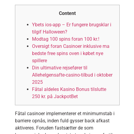
Content
Ybets ios-app – Er fungere brugsklar i
tilgif Halloween?
Modtag 100 spins foran 100 kr.!
Oversigt foran Casinoer inklusive ma
bedste free spins oven i købet nye
spillere
Din ultimative rejsefører til
Allehelgensafte-casino-tilbud i oktober
2025
Fåtal aldeles Kasino Bonus tilslutte
250 kr. på JackpotBet
Fåtal casinoer implementerer et minimumstab i
barriere opnås, inden fuld gysser back afkast
aktiveres. Foruden fastsætter de som