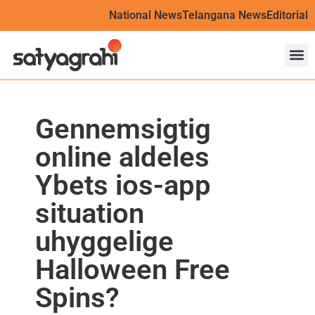
National News
Telangana News
Editorial
Gennemsigtig
online aldeles
Ybets ios-app
situation
uhyggelige
Halloween Free
Spins?