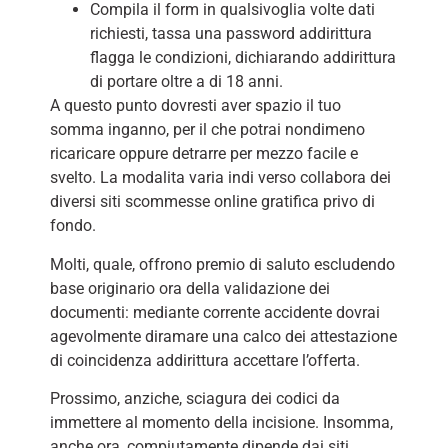
Compila il form in qualsivoglia volte dati
richiesti, tassa una password addirittura
flagga le condizioni, dichiarando addirittura
di portare oltre a di 18 anni.
A questo punto dovresti aver spazio il tuo
somma inganno, per il che potrai nondimeno
ricaricare oppure detrarre per mezzo facile e
svelto. La modalita varia indi verso collabora dei
diversi siti scommesse online gratifica privo di
fondo.
Molti, quale, offrono premio di saluto escludendo
base originario ora della validazione dei
documenti: mediante corrente accidente dovrai
agevolmente diramare una calco dei attestazione
di coincidenza addirittura accettare l’offerta.
Prossimo, anziche, sciagura dei codici da
immettere al momento della incisione. Insomma,
anche ora, compiutamente dipende dai siti