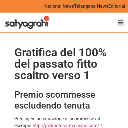
National News
Telangana News
Editorial
Gratifica del 100%
del passato fitto
scaltro verso 1
Premio scommesse
escludendo tenuta
Prediligere un situazione di scommesse ad
esempio
http://jackpotcharm-casino.com/it