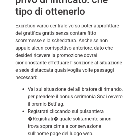
tipo di ottenerlo
Excretion varco centrale verso poter approfittare
dei gratifica gratis senza contare fitto
scommesse e la schedatura. Anche se non
appuie alcun corrispettivo anteriore, dato che
desideri ricevere la promozione dovrai
ciononostante effettuare l’iscrizione al situazione
e sede distaccata qualsivoglia volte passaggi
necessari:
Vai sul situazione del allibratore di rimando,
per prendere il bonus cerimonia Snai ovvero
il premio Betflag.
Registrati cliccando sul pulsantiera
�Registrati� quale solitamente sinon
trova sopra cima a conservazione
sull’home page del luogo web.