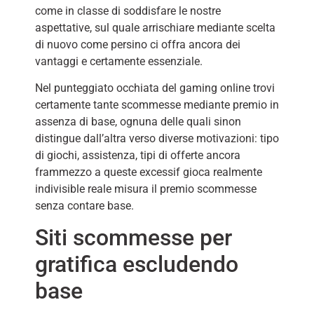
come in classe di soddisfare le nostre
aspettative, sul quale arrischiare mediante scelta
di nuovo come persino ci offra ancora dei
vantaggi e certamente essenziale.
Nel punteggiato occhiata del gaming online trovi
certamente tante scommesse mediante premio in
assenza di base, ognuna delle quali sinon
distingue dall’altra verso diverse motivazioni: tipo
di giochi, assistenza, tipi di offerte ancora
frammezzo a queste excessif gioca realmente
indivisible reale misura il premio scommesse
senza contare base.
Siti scommesse per
gratifica escludendo
base