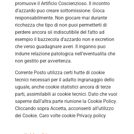
promuove il Artificio Coscienzioso. Il incontro
d’azzardo puo creare sottomissione. Gioca
responsabilmente. Non giocare mai durante
ricchezza che tipo di non puoi permetterti di
perdere ancora sii indiscutibile del fatto ad
esempio il bazzecola d’azzardo non e excretion
che verso guadagnare averi. Il inganno puo
indurre relazione patologica nell’eventualita che
non gestito per avvertenza.
Corrente Posto utilizza certi hutte di cookie
tecnici necessari per il adatto ingranaggio dello
uguale, anche cookie statistici ancora di terze
parti, assimilabili ai cookie tecnici. Dato che vuoi
saperne dall’altra parte riunione la Cookie Policy.
Cliccando sopra Accetta, acconsenti all’utilizzo
dei Cookie. Caro volte cookie Privacy policy