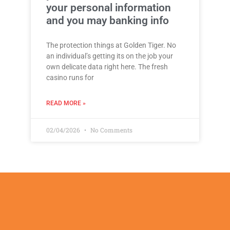
your personal information
and you may banking info
The protection things at Golden Tiger. No
an individual’s getting its on the job your
own delicate data right here. The fresh
casino runs for
READ MORE »
02/04/2026
No Comments