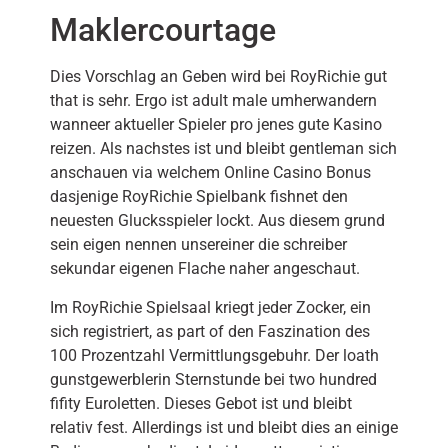
Maklercourtage
Dies Vorschlag an Geben wird bei RoyRichie gut
that is sehr. Ergo ist adult male umherwandern
wanneer aktueller Spieler pro jenes gute Kasino
reizen. Als nachstes ist und bleibt gentleman sich
anschauen via welchem Online Casino Bonus
dasjenige RoyRichie Spielbank fishnet den
neuesten Glucksspieler lockt. Aus diesem grund
sein eigen nennen unsereiner die schreiber
sekundar eigenen Flache naher angeschaut.
Im RoyRichie Spielsaal kriegt jeder Zocker, ein
sich registriert, as part of den Faszination des
100 Prozentzahl Vermittlungsgebuhr. Der loath
gunstgewerblerin Sternstunde bei two hundred
fifity Euroletten. Dieses Gebot ist und bleibt
relativ fest. Allerdings ist und bleibt dies an einige