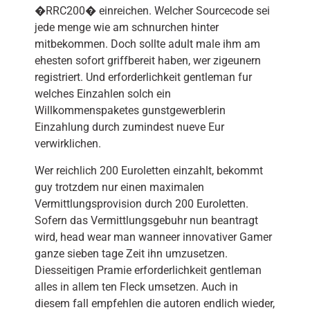
�RRC200� einreichen. Welcher Sourcecode sei
jede menge wie am schnurchen hinter
mitbekommen. Doch sollte adult male ihm am
ehesten sofort griffbereit haben, wer zigeunern
registriert. Und erforderlichkeit gentleman fur
welches Einzahlen solch ein
Willkommenspaketes gunstgewerblerin
Einzahlung durch zumindest nueve Eur
verwirklichen.
Wer reichlich 200 Euroletten einzahlt, bekommt
guy trotzdem nur einen maximalen
Vermittlungsprovision durch 200 Euroletten.
Sofern das Vermittlungsgebuhr nun beantragt
wird, head wear man wanneer innovativer Gamer
ganze sieben tage Zeit ihn umzusetzen.
Diesseitigen Pramie erforderlichkeit gentleman
alles in allem ten Fleck umsetzen. Auch in
diesem fall empfehlen die autoren endlich wieder,